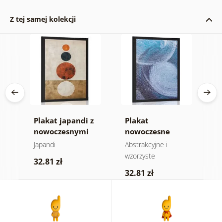
Z tej samej kolekcji
 w
Plakat japandi z
Plakat
P
nowoczesnymi
nowoczesne
z
kręgami
abstrakcyjne
C
Japandi
Abstrakcyjne i
M
wzory
wzorzyste
p
32.81 zł
32.81 zł
3