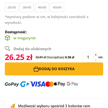
20x30
30x45
40x60
60x90
*wymiary podane w cm, w kolejności szerokość x
wysokość.
Dostępność:
w magazynie
Dodaj do ulubionych
26.25 zł
+
32.81 zł
Oszczędzasz
6.56 zł
szt.
-
DODAJ DO KOSZYKA
Możliwość wyboru spośród 3 kolorów ram