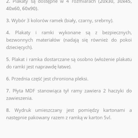
2.
Plakaty są dostępne w 4 rozmiarach
(20x30, 30x45,
40x60, 60x90).
3.
Wybór 3 kolorów ramek (biały, czarny, srebrny).
4.
Plakaty i ramki wykonane są z bezpiecznych,
bezwonnych materiałów (nadają się również do pokoi
dziecięcych).
5.
Plakat i ramka dostarczane są osobno (włożenie plakatu
do ramki jest naprawdę łatwe).
6.
Przednia część jest chroniona pleksi.
7.
Płyta MDF stanowiąca tył ramy zawiera 2 haczyki do
zawieszenia.
8.
Wydruk umieszczany jest pomiędzy kartonami a
następnie pakowany razem z ramką w karton 5vl.