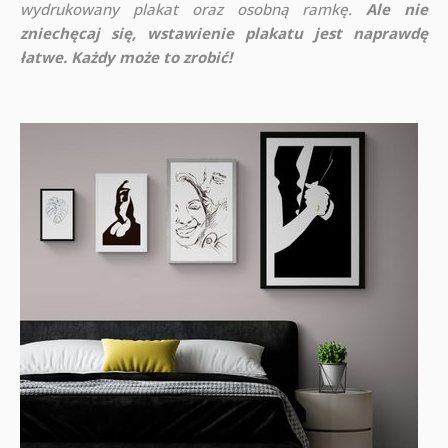
wydrukowany plakat oraz osobną ramkę.
Ale nie
zniechęcaj się, wstawienie plakatu jest naprawdę
łatwe. Każdy może to zrobić!