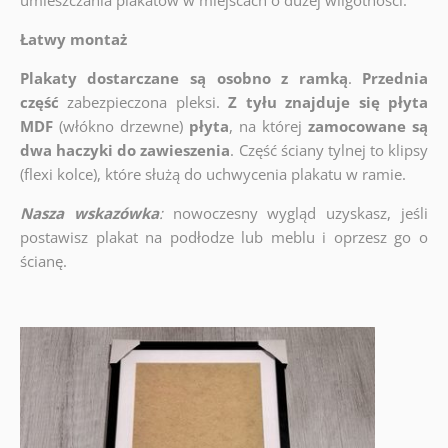
umieszczania plakatów w miejscach o dużej wilgotności.
Łatwy montaż
Plakaty dostarczane są osobno z ramką
.
Przednia
część
zabezpieczona pleksi.
Z tyłu znajduje się płyta
MDF
(włókno drzewne)
płyta
, na której
zamocowane są
dwa haczyki do zawieszenia
. Część ściany tylnej to klipsy
(flexi kolce), które służą do uchwycenia plakatu w ramie.
Nasza wskazówka
:
nowoczesny wygląd uzyskasz, jeśli
postawisz plakat na podłodze lub meblu i oprzesz go o
ścianę.