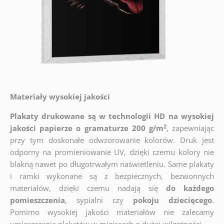
Materiały wysokiej jakości
Plakaty drukowane są w technologii HD na wysokiej
2
jakości papierze o gramaturze 200 g/m
, zapewniając
przy tym doskonałe odwzorowanie kolorów. Druk jest
odporny na promieniowanie UV, dzięki czemu kolory nie
blakną nawet po długotrwałym naświetleniu. Same plakaty
i ramki wykonane są z bezpiecznych, bezwonnych
materiałów, dzięki czemu nadają się
do każdego
pomieszczenia
, sypialni czy
pokoju dziecięcego
.
Pomimo wysokiej jakości materiałów nie zalecamy