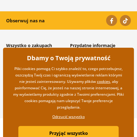
Obserwuj nas na
Wszystko o zakupach
Przydatne informacje
Warunki handlowe i
O nas
Dbamy o Twoją prywatność
reklamacyjne
Często zadawane pytania
Prywatność
Kontakt
Pliki cookies pomogą Ci szybko znaleźć to, czego potrzebujesz,
Opcje wysyłki i płatności
Współpraca hurtowa
oszczędzą Twój czas i ograniczą wyświetlanie reklam którymi
Zwrot towarów
nie jesteś zainteresowany. Używamy plików
cookies
, aby
poinformować Cię, że jesteś na naszej stronie internetowej, a
my wyświetlamy produkty zgodnie z Twoimi preferencjami. Pliki
cookies pomagają nam ulepszyć Twoje preferencje
przeglądania.
Odrzucić wszystko
Copyright ©2019 © Dovido.pl.
Przyjąć wszystko
Webdesign
Litvanyi.sk
| Sklep internetowy został stworzony przez