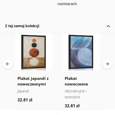
rozmiarach
Z tej samej kolekcji
Plakat japandi z
Plakat
P
nowoczesnymi
nowoczesne
z
kręgami
abstrakcyjne
C
łty
Japandi
Abstrakcyjne i
M
wzory
wzorzyste
p
32.81 zł
32.81 zł
3