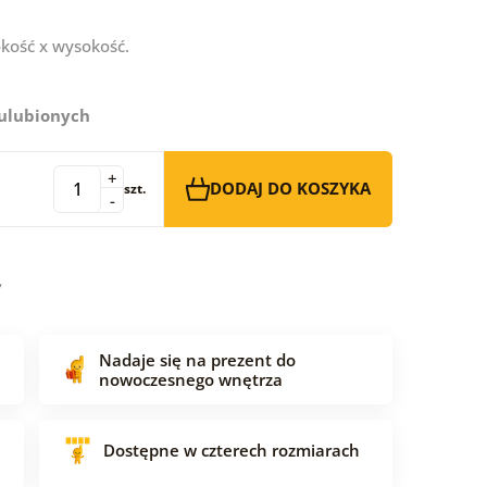
kość x wysokość.
 ulubionych
+
DODAJ DO KOSZYKA
szt.
-
Nadaje się na prezent do
nowoczesnego wnętrza
Dostępne w czterech rozmiarach