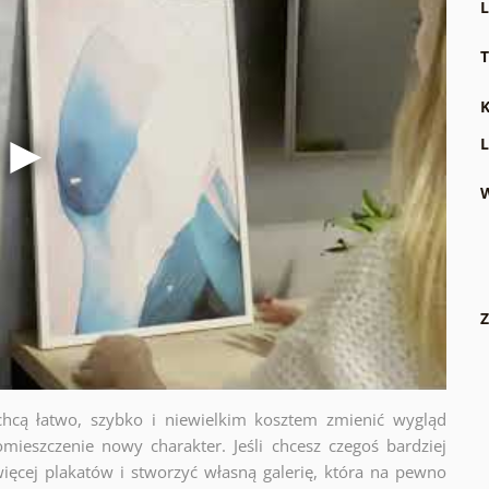
L
T
K
L
W
Z
chcą łatwo, szybko i niewielkim kosztem zmienić wygląd
mieszczenie nowy charakter. Jeśli chcesz czegoś bardziej
ięcej plakatów i stworzyć własną galerię, która na pewno