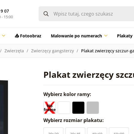
19 07
 - 15:00
📤 Fotoobraz
Malowanie po numerach
Plakaty
Zwierzęta
Zwierzęcy gangsterzy
Plakat zwierzęcy szczur-g
Plakat zwierzęcy szcz
Wybierz kolor ramy:
Wybierz rozmiar plakatu:
20x30
30x45
40x60
60x90