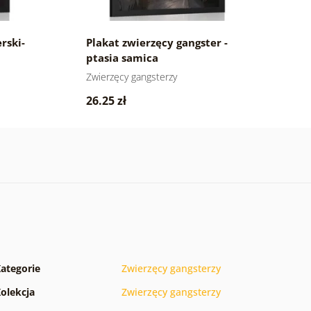
rski-
Plakat zwierzęcy gangster -
P
ptasia samica
n
Zwierzęcy gangsterzy
Zw
26.25 zł
2
ategorie
Zwierzęcy gangsterzy
olekcja
Zwierzęcy gangsterzy