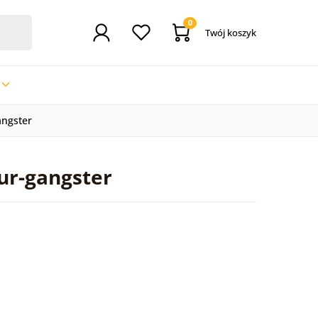
0
Twój koszyk
angster
ur-gangster