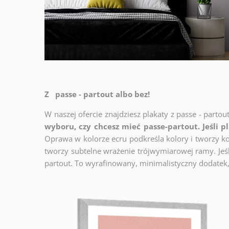
Z passe - partout albo bez!
W naszej ofercie znajdziesz plakaty z passe - partou
wyboru, czy chcesz mieć passe-partout. Jeśli p
Oprawa w kolorze ecru podkreśla kolory i tworzy ko
tworzy subtelne wrażenie trójwymiarowej ramy. Jeśli
partout. To wyrafinowany, minimalistyczny dodatek,