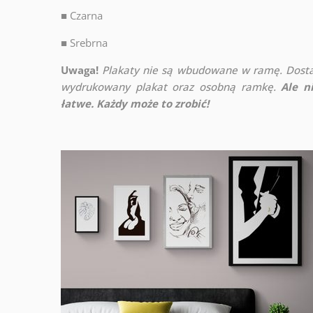
■
Czarna
■
Srebrna
Uwaga!
Plakaty nie są wbudowane w ramę. Dosta
wydrukowany plakat oraz osobną ramkę.
Ale n
łatwe. Każdy może to zrobić!