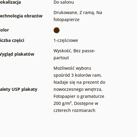
okalizacja
Do salonu
Drukowane
,
Z ramą
,
Na
echnologia obrazów
fotopapierze
olor
iczba części
1-częściowe
Wyskość
,
Bez passe-
ygląd plakatów
partout
Możliwość wyboru
spośród 3 kolorów ram
,
Nadaje się na prezent do
alety USP plakaty
nowoczesnego wnętrza
,
Fotopapier o gramaturze
200 g/m²
,
Dostępne w
czterech rozmiarach