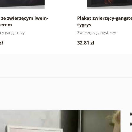
t ze zwierzęcym lwem-
Plakat zwierzęcy-gangste
terem
tygrys
cy gangsterzy
Zwierzęcy gangsterzy
zł
32.81 zł
K
K