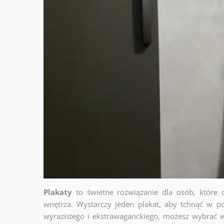
Plakaty
to świetne rozwiązanie dla osób, które 
wnętrza. Wystarczy jeden plakat, aby tchnąć w po
wyrazistego i ekstrawaganckiego, możesz wybrać w