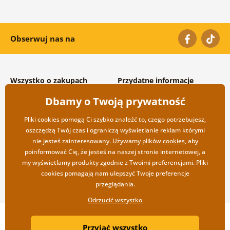
Obserwuj nas na
Wszystko o zakupach
Przydatne informacje
Warunki handlowe i
O nas
Dbamy o Twoją prywatność
reklamacyjne
Często zadawane pytania
Prywatność
Kontakt
Pliki cookies pomogą Ci szybko znaleźć to, czego potrzebujesz,
Opcje wysyłki i płatności
Współpraca hurtowa
oszczędzą Twój czas i ograniczą wyświetlanie reklam którymi
Zwrot towarów
nie jesteś zainteresowany. Używamy plików
cookies
, aby
poinformować Cię, że jesteś na naszej stronie internetowej, a
my wyświetlamy produkty zgodnie z Twoimi preferencjami. Pliki
cookies pomagają nam ulepszyć Twoje preferencje
przeglądania.
Odrzucić wszystko
Copyright ©2019 © Dovido.pl.
Przyjąć wszystko
Webdesign
Litvanyi.sk
| Sklep internetowy został stworzony przez