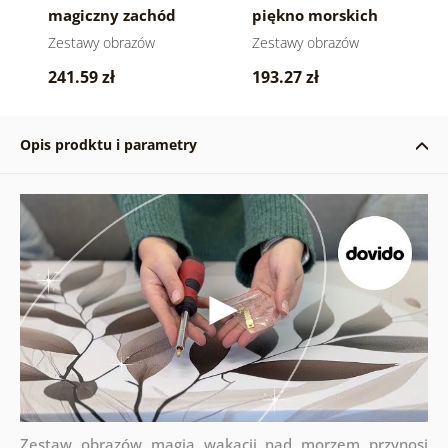
magiczny zachód
piękno morskich
słońca nad morzem
krajobrazów
Zestawy obrazów
Zestawy obrazów
241.59 zł
193.27 zł
Opis prodktu i parametry
Zestaw obrazów magia wakacji nad morzem przynosi