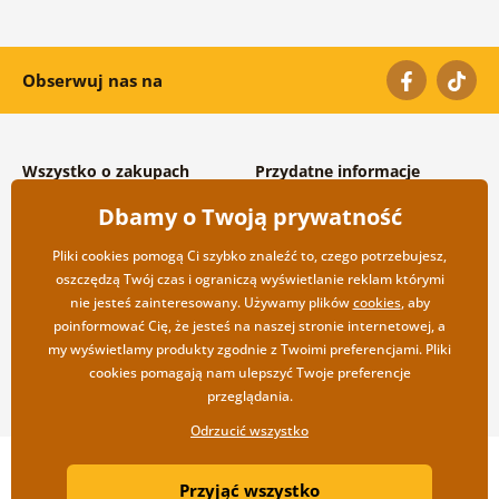
Obserwuj nas na
Wszystko o zakupach
Przydatne informacje
Warunki handlowe i
O nas
Dbamy o Twoją prywatność
reklamacyjne
Często zadawane pytania
Prywatność
Kontakt
Pliki cookies pomogą Ci szybko znaleźć to, czego potrzebujesz,
Opcje wysyłki i płatności
Współpraca hurtowa
oszczędzą Twój czas i ograniczą wyświetlanie reklam którymi
Zwrot towarów
nie jesteś zainteresowany. Używamy plików
cookies
, aby
poinformować Cię, że jesteś na naszej stronie internetowej, a
my wyświetlamy produkty zgodnie z Twoimi preferencjami. Pliki
cookies pomagają nam ulepszyć Twoje preferencje
przeglądania.
Odrzucić wszystko
Copyright ©2019 © Dovido.pl.
Przyjąć wszystko
Webdesign
Litvanyi.sk
| Sklep internetowy został stworzony przez