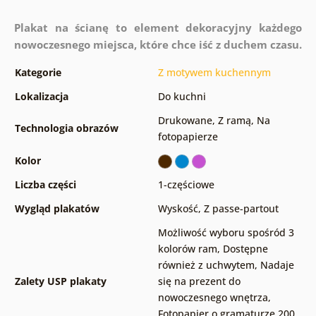
Plakat na ścianę to element dekoracyjny każdego
nowoczesnego miejsca, które chce iść z duchem czasu.
Kategorie
Z motywem kuchennym
Lokalizacja
Do kuchni
Drukowane
,
Z ramą
,
Na
Technologia obrazów
fotopapierze
Kolor
Liczba części
1-częściowe
Wygląd plakatów
Wyskość
,
Z passe-partout
Możliwość wyboru spośród 3
kolorów ram
,
Dostępne
również z uchwytem
,
Nadaje
Zalety USP plakaty
się na prezent do
nowoczesnego wnętrza
,
Fotopapier o gramaturze 200