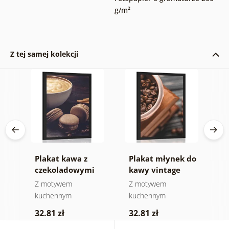
g/m²
Z tej samej kolekcji
Plakat kawa z
Plakat młynek do
P
czekoladowymi
kawy vintage
r
makaronikami
Z motywem
Z motywem
Z
kuchennym
kuchennym
k
32.81 zł
32.81 zł
3