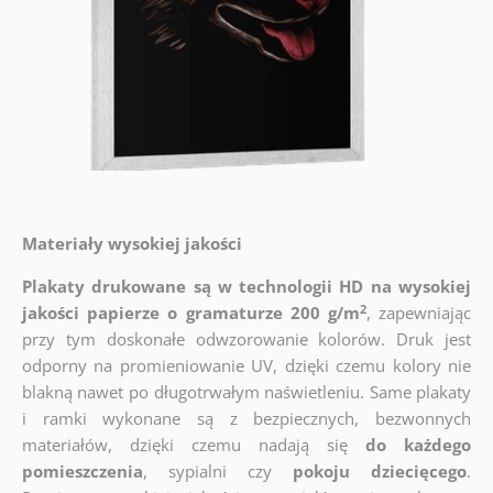
Materiały wysokiej jakości
Plakaty drukowane są w technologii HD na wysokiej
2
jakości papierze o gramaturze 200 g/m
, zapewniając
przy tym doskonałe odwzorowanie kolorów. Druk jest
odporny na promieniowanie UV, dzięki czemu kolory nie
blakną nawet po długotrwałym naświetleniu. Same plakaty
i ramki wykonane są z bezpiecznych, bezwonnych
materiałów, dzięki czemu nadają się
do każdego
pomieszczenia
, sypialni czy
pokoju dziecięcego
.