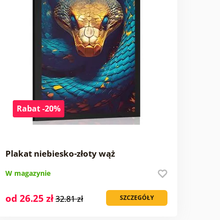
Rabat -20%
Plakat niebiesko-złoty wąż
W magazynie
od 26.25 zł
32.81 zł
SZCZEGÓŁY