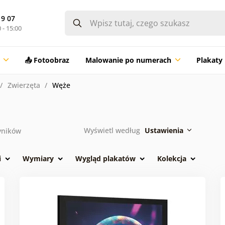
19 07
 - 15:00
📤 Fotoobraz
Malowanie po numerach
Plakaty
Zwierzęta
Węże
Wyświetl według
Ustawienia
ników
i
Wymiary
Wygląd plakatów
Kolekcja