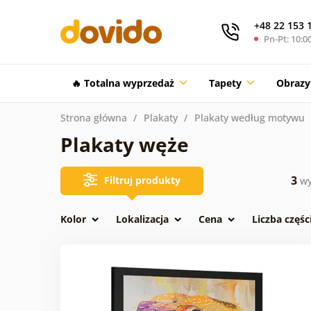
+48 22 153 
Pn-Pt: 10:00
🔥 Totalna wyprzedaż
Tapety
Obrazy
Strona główna
Plakaty
Plakaty według motywu
Plakaty węże
3
Filtruj produkty
wy
Kolor
Lokalizacja
Cena
Liczba częśc