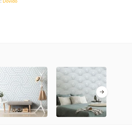
t:
Dovido