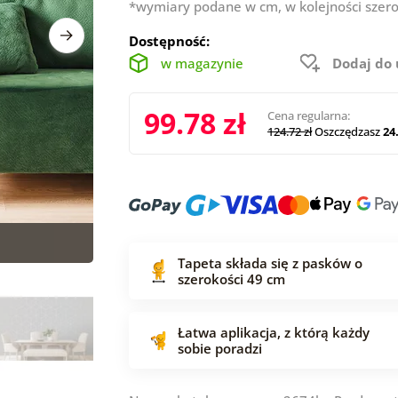
*wymiary podane w cm, w kolejności szero
Dostępność:
w magazynie
Dodaj do
99.78 zł
Cena regularna:
124.72 zł
Oszczędzasz
24.
Tapeta składa się z pasków o
szerokości 49 cm
Łatwa aplikacja, z którą każdy
sobie poradzi