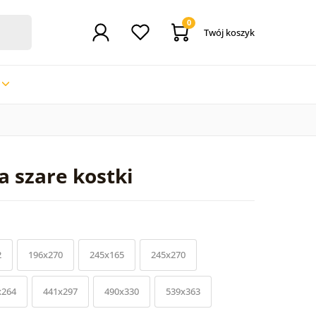
0
Twój koszyk
 szare kostki
2
196x270
245x165
245x270
x264
441x297
490x330
539x363