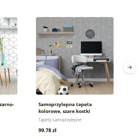
zarno-
Samoprzylepna tapeta
S
kolorowe, szare kostki
k
Tapety samoprzylepne
Ta
99.78 zł
9