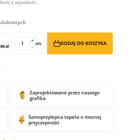
kość x wysokość.
 ulubionych
+
DODAJ DO KOSZYKA
szt.
94 zł
-
Zaprojektowane przez naszego
grafika
Samoprzylepna tapeta o mocnej
przyczepności