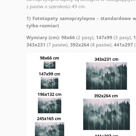
z pasów o szerokości 49 cm.
1) Fototapety samoprzylepne - standardowe wy
tylko rozmiar)
Wymiary (cm): 98x66
(2 pasy),
147x99
(3 pasy),
1
343x231
(7 pasów),
392x264
(8 pasów),
441x297
(