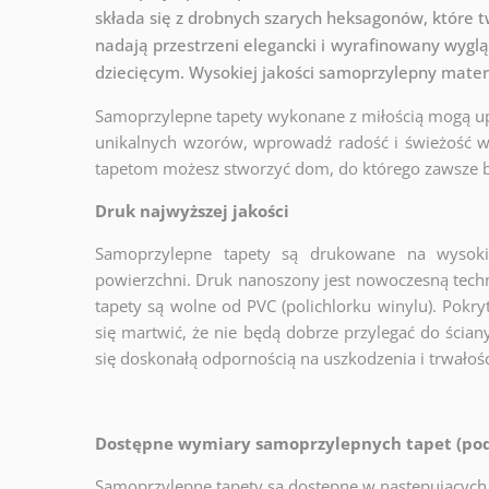
składa się z drobnych szarych heksagonów, które t
nadają przestrzeni elegancki i wyrafinowany wygląd
dziecięcym. Wysokiej jakości samoprzylepny materi
Samoprzylepne tapety wykonane z miłością mogą u
unikalnych wzorów, wprowadź radość i świeżość w
tapetom możesz stworzyć dom, do którego zawsze b
Druk najwyższej jakości
Samoprzylepne tapety są drukowane na wysokiej
powierzchni. Druk nanoszony jest nowoczesną tech
tapety są wolne od PVC (polichlorku winylu). Pok
się martwić, że nie będą dobrze przylegać do ścia
się doskonałą odpornością na uszkodzenia i trwałoś
Dostępne wymiary samoprzylepnych tapet (poda
Samoprzylepne tapety są dostępne w następujących 