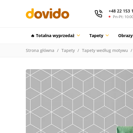
+48 22 153 
Pn-Pt: 10:00
🔥 Totalna wyprzedaż
Tapety
Obrazy
Strona główna
Tapety
Tapety według motywu