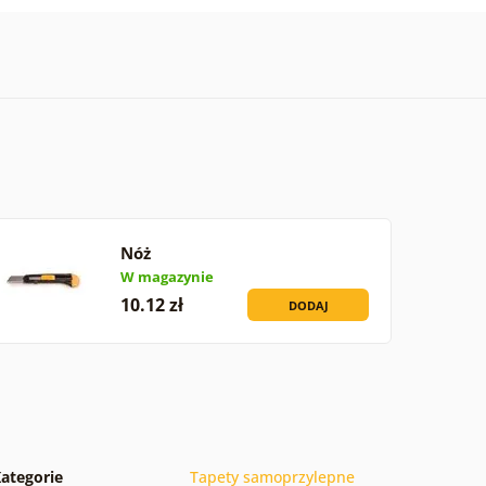
Nóż
W magazynie
10.12 zł
DODAJ
ategorie
Tapety samoprzylepne