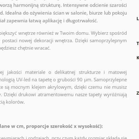
worzą harmonijną strukturę. Intensywne odcienie szarości
. Idealna do ożywienia ścian w salonie, biurze lub pokoju
L
ał zapewnia łatwą aplikację i długotrwałość.
piększyć wnętrze również w Twoim domu. Wybierz spośród
 postaci nowej dekoracji wnętrza. Dzięki samoprzylepnym
T
ędziesz chętnie wracać.
K
 jakości materiale o delikatnej strukturze i matowej
nologią UV-led na tapetę o grubości 90 µm. Samoprzylepne
ryte są mocnym klejem akrylowym, dzięki czemu nie musisz
Z
ny. Dzięki drukowi atramentowemu nasze tapety wyróżniają
cią kolorów.
ne w cm, proporcje szerokość x wysokość):
wymiarach i rodzajach, przy czym każdy rozmiar składa się