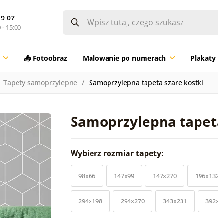
19 07
 - 15:00
📤 Fotoobraz
Malowanie po numerach
Plakaty
Tapety samoprzylepne
Samoprzylepna tapeta szare kostki
Samoprzylepna tapeta
Wybierz rozmiar tapety:
98x66
147x99
147x270
196x13
294x198
294x270
343x231
392