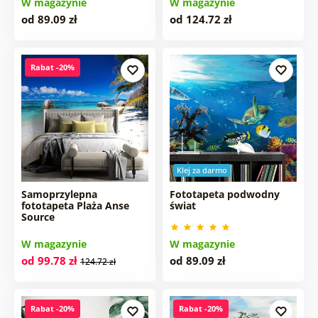
W magazynie
W magazynie
od 89.09 zł
od 124.72 zł
Rabat -20%
Klej za darmo
Samoprzylepna
Fototapeta podwodny
fototapeta Plaża Anse
świat
Source
W magazynie
W magazynie
od 99.78 zł
od 89.09 zł
124.72 zł
Rabat -20%
Rabat -20%