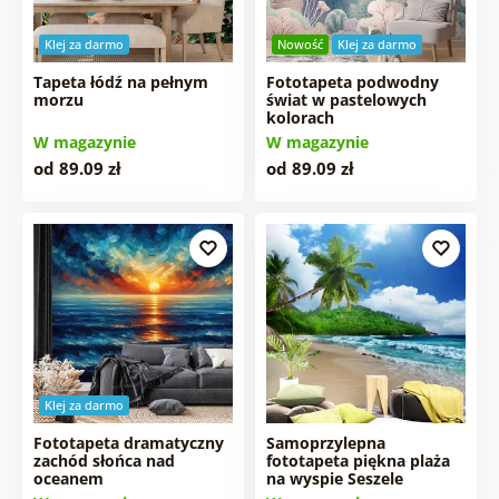
Klej za darmo
Nowość
Klej za darmo
Tapeta łódź na pełnym
Fototapeta podwodny
morzu
świat w pastelowych
kolorach
W magazynie
W magazynie
od 89.09 zł
od 89.09 zł
Klej za darmo
Fototapeta dramatyczny
Samoprzylepna
zachód słońca nad
fototapeta piękna plaża
oceanem
na wyspie Seszele