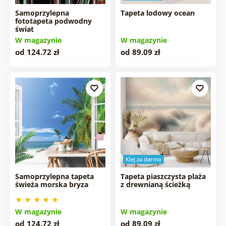
Samoprzylepna
Tapeta lodowy ocean
fototapeta podwodny
świat
W magazynie
W magazynie
od 124.72 zł
od 89.09 zł
Klej za darmo
Samoprzylepna tapeta
Tapeta piaszczysta plaża
świeża morska bryza
z drewnianą ścieżką
W magazynie
W magazynie
od 124.72 zł
od 89.09 zł