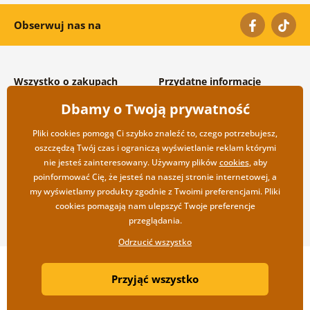
Obserwuj nas na
Wszystko o zakupach
Przydatne informacje
Warunki handlowe i
O nas
Dbamy o Twoją prywatność
reklamacyjne
Często zadawane pytania
Prywatność
Kontakt
Pliki cookies pomogą Ci szybko znaleźć to, czego potrzebujesz,
Opcje wysyłki i płatności
Współpraca hurtowa
oszczędzą Twój czas i ograniczą wyświetlanie reklam którymi
Zwrot towarów
nie jesteś zainteresowany. Używamy plików
cookies
, aby
poinformować Cię, że jesteś na naszej stronie internetowej, a
my wyświetlamy produkty zgodnie z Twoimi preferencjami. Pliki
cookies pomagają nam ulepszyć Twoje preferencje
przeglądania.
Odrzucić wszystko
Copyright ©2019 © Dovido.pl.
Przyjąć wszystko
Webdesign
Litvanyi.sk
| Sklep internetowy został stworzony przez