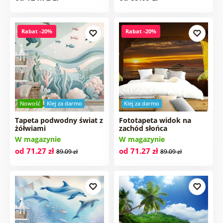
Rabat -20%
Rabat -20%
Nowość
Klej za darmo
Klej za darmo
Tapeta podwodny świat z
Fototapeta widok na
żółwiami
zachód słońca
W magazynie
W magazynie
od 71.27 zł
od 71.27 zł
89.09 zł
89.09 zł