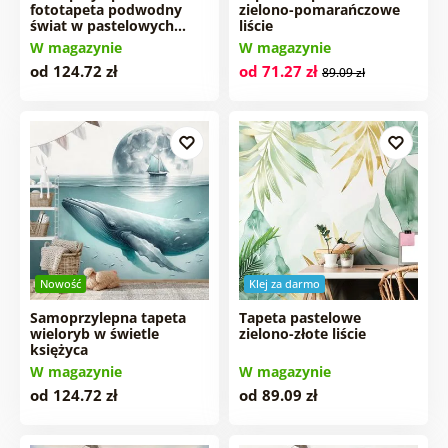
fototapeta podwodny
zielono-pomarańczowe
świat w pastelowych…
liście
W magazynie
W magazynie
od 124.72 zł
od 71.27 zł
89.09 zł
Nowość
Klej za darmo
Samoprzylepna tapeta
Tapeta pastelowe
wieloryb w świetle
zielono-złote liście
księżyca
W magazynie
W magazynie
od 124.72 zł
od 89.09 zł