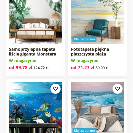
Klej za darmo
Samoprzylepna tapeta
Fototapeta piękna
liście giganta Monstera
piaszczysta plaża
W magazynie
W magazynie
od 99.78 zł
od 71.27 zł
124.72 zł
89.09 zł
Klej za darmo