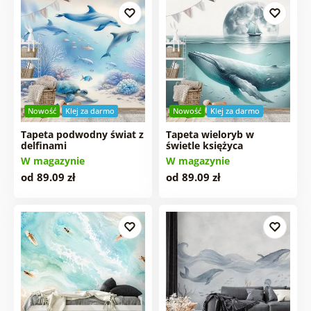
Nowość
Klej za darmo
Nowość
Klej za darmo
Tapeta podwodny świat z
Tapeta wieloryb w
delfinami
świetle księżyca
W magazynie
W magazynie
od 89.09 zł
od 89.09 zł