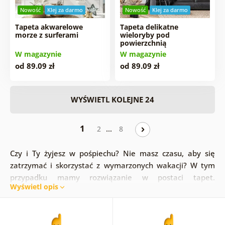
Nowość
Klej za darmo
Nowość
Klej za darmo
Tapeta akwarelowe
Tapeta delikatne
morze z surferami
wieloryby pod
powierzchnią
W magazynie
W magazynie
od 89.09 zł
od 89.09 zł
WYŚWIETL KOLEJNE 24
1
…
2
8
Czy i Ty żyjesz w pośpiechu? Nie masz czasu, aby się
zatrzymać i skorzystać z wymarzonych wakacji? W tym
przypadku mamy rozwiązanie w postaci tapet.
Wyświetl opis
Fototapeta z morzem, oceanem, czy plażą ożywi wnętrze
i przyciągnie uwagę otoczenia! Czujesz się jak w domu w
egzotycznych krajach, zjedz obiad lub wypij kawę z