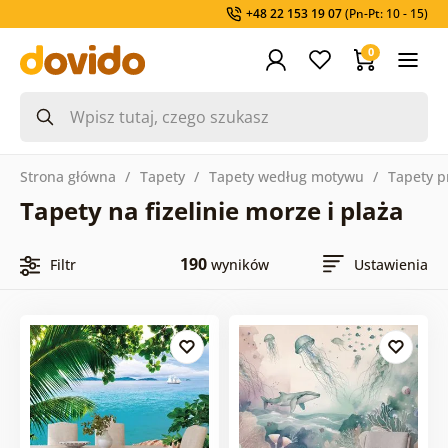
+48 22 153 19 07
(Pn-Pt: 10 - 15)
0
Strona główna
Tapety
Tapety według motywu
Tapety p
Tapety na fizelinie morze i plaża
190
Filtr
wyników
Ustawienia