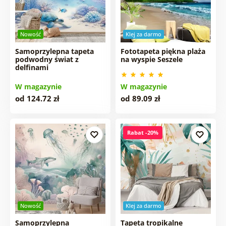
Nowość
Klej za darmo
Samoprzylepna tapeta
Fototapeta piękna plaża
podwodny świat z
na wyspie Seszele
delfinami
W magazynie
W magazynie
od 124.72 zł
od 89.09 zł
Rabat -20%
Nowość
Klej za darmo
Samoprzylepna
Tapeta tropikalne