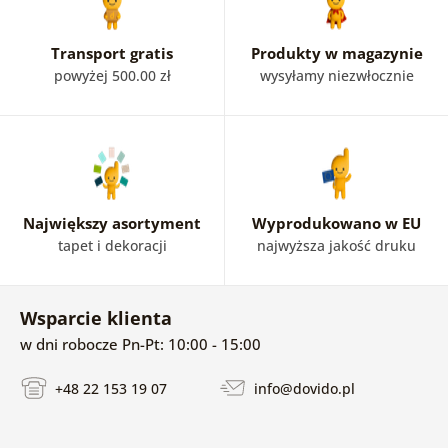
widokiem na piękny pejzaż. Fototapeta z morzem doda
domowi charakteru i podkreśli unikalny styl.
Transport gratis
Produkty w magazynie
powyżej 500.00 zł
wysyłamy niezwłocznie
Największy asortyment
Wyprodukowano w EU
tapet i dekoracji
najwyższa jakość druku
Wsparcie klienta
w dni robocze Pn-Pt: 10:00 - 15:00
+48 22 153 19 07
info@dovido.pl