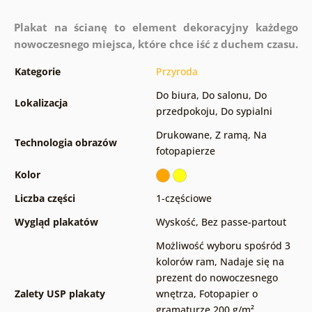
Plakat na ścianę to element dekoracyjny każdego
nowoczesnego miejsca, które chce iść z duchem czasu.
Kategorie
Przyroda
Do biura
,
Do salonu
,
Do
Lokalizacja
przedpokoju
,
Do sypialni
Drukowane
,
Z ramą
,
Na
Technologia obrazów
fotopapierze
Kolor
Liczba części
1-częściowe
Wygląd plakatów
Wyskość
,
Bez passe-partout
Możliwość wyboru spośród 3
kolorów ram
,
Nadaje się na
prezent do nowoczesnego
Zalety USP plakaty
wnętrza
,
Fotopapier o
gramaturze 200 g/m²
,