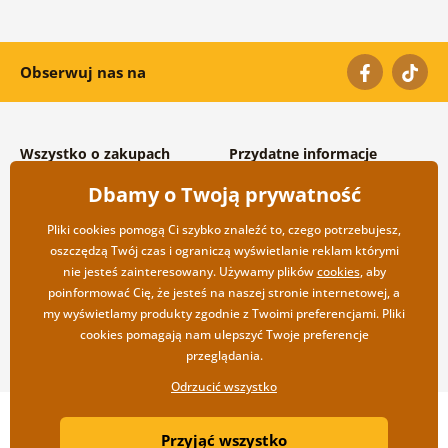
Obserwuj nas na
Wszystko o zakupach
Przydatne informacje
Warunki handlowe i
O nas
Dbamy o Twoją prywatność
reklamacyjne
Często zadawane pytania
Prywatność
Kontakt
Pliki cookies pomogą Ci szybko znaleźć to, czego potrzebujesz,
Opcje wysyłki i płatności
Współpraca hurtowa
oszczędzą Twój czas i ograniczą wyświetlanie reklam którymi
Zwrot towarów
nie jesteś zainteresowany. Używamy plików
cookies
, aby
poinformować Cię, że jesteś na naszej stronie internetowej, a
my wyświetlamy produkty zgodnie z Twoimi preferencjami. Pliki
cookies pomagają nam ulepszyć Twoje preferencje
przeglądania.
Odrzucić wszystko
Copyright ©2019 © Dovido.pl.
Przyjąć wszystko
Webdesign
Litvanyi.sk
| Sklep internetowy został stworzony przez