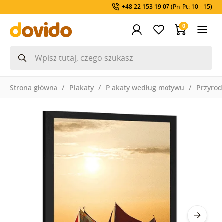
+48 22 153 19 07
(Pn-Pt: 10 - 15)
0
Strona główna
Plakaty
Plakaty według motywu
Przyro