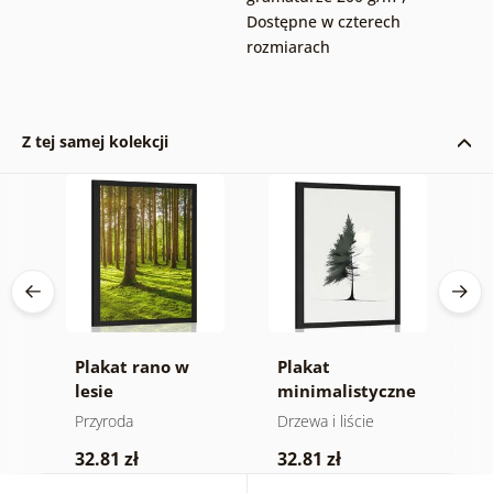
Dostępne w czterech
rozmiarach
Z tej samej kolekcji
ne
Plakat rano w
Plakat
P
lesie
minimalistyczne
f
drzewo iglaste
Przyroda
Drzewa i liście
P
32.81 zł
32.81 zł
2