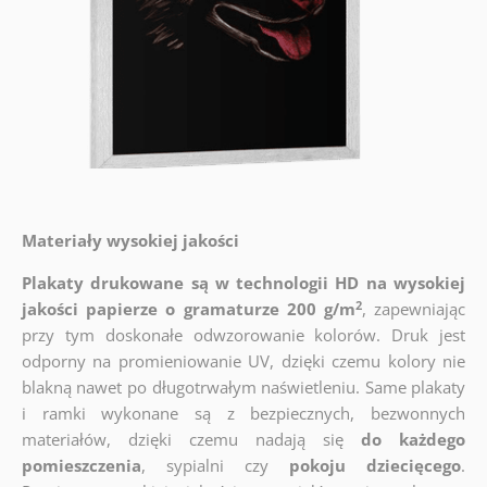
Materiały wysokiej jakości
Plakaty drukowane są w technologii HD na wysokiej
2
jakości papierze o gramaturze 200 g/m
, zapewniając
przy tym doskonałe odwzorowanie kolorów. Druk jest
odporny na promieniowanie UV, dzięki czemu kolory nie
blakną nawet po długotrwałym naświetleniu. Same plakaty
i ramki wykonane są z bezpiecznych, bezwonnych
materiałów, dzięki czemu nadają się
do każdego
pomieszczenia
, sypialni czy
pokoju dziecięcego
.