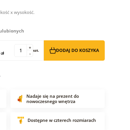
kość x wysokość.
 ulubionych
+
DODAJ DO KOSZYKA
szt.
 zł
-
Nadaje się na prezent do
nowoczesnego wnętrza
Dostępne w czterech rozmiarach