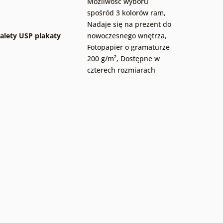
Możliwość wyboru
spośród 3 kolorów ram
,
Nadaje się na prezent do
alety USP plakaty
nowoczesnego wnętrza
,
Fotopapier o gramaturze
200 g/m²
,
Dostępne w
czterech rozmiarach