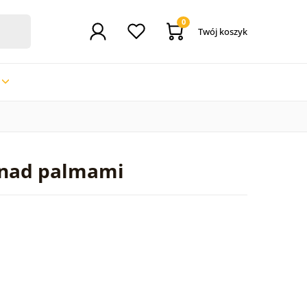
0
Twój koszyk
 nad palmami