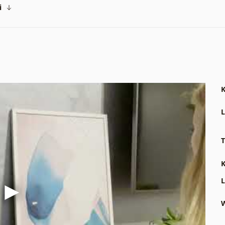
i
K
L
T
K
L
W