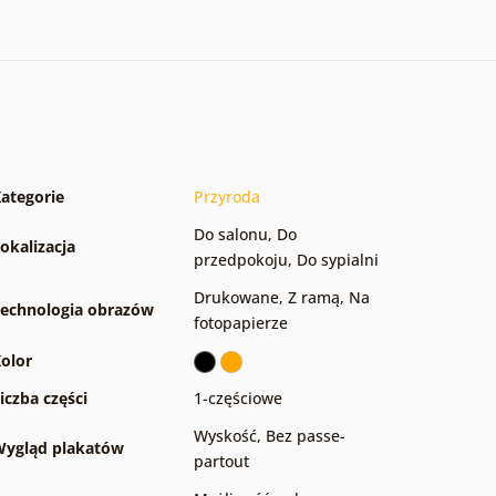
ategorie
Przyroda
Do salonu
,
Do
okalizacja
przedpokoju
,
Do sypialni
Drukowane
,
Z ramą
,
Na
echnologia obrazów
fotopapierze
olor
iczba części
1-częściowe
Wyskość
,
Bez passe-
ygląd plakatów
partout