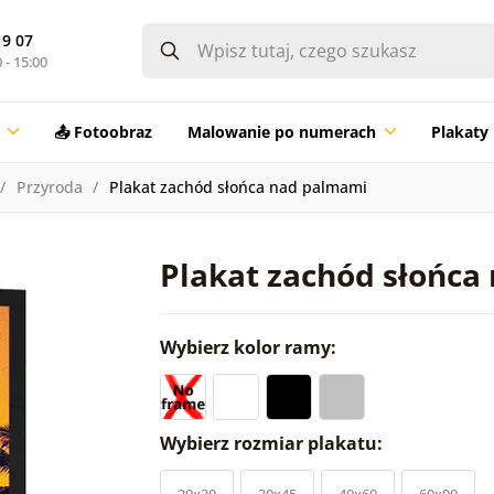
19 07
 - 15:00
📤 Fotoobraz
Malowanie po numerach
Plakaty
Przyroda
Plakat zachód słońca nad palmami
Plakat zachód słońca
Wybierz kolor ramy:
Wybierz rozmiar plakatu:
20x30
30x45
40x60
60x90