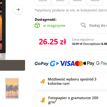
*wymiary podane w cm, w kolejności szero
Dostępność:
w magazynie
Dodaj do
26.25 zł
Cena regularna:
32.81 zł
Oszczędzasz
6.56
Możliwość wyboru spośród 3
kolorów ram
Fotopapier o gramaturze 200
g/m²