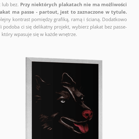
t lub bez.
Przy niektórych plakatach nie ma możliwości
lakat ma passe - partout, jest to zaznaczone w tytule.
lejny kontrast pomiędzy grafiką, ramą i ścianą. Dodatkowo
 podoba ci się delikatny projekt, wybierz plakat bez passe-
 który wpasuje się w każde wnętrze.