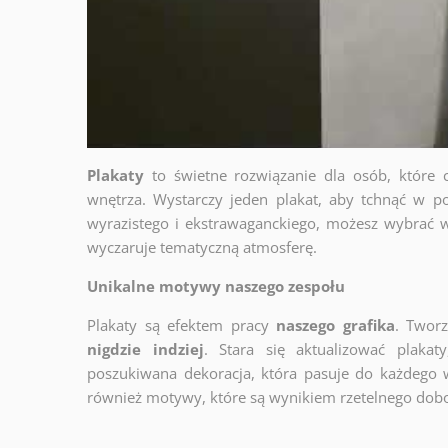
Plakaty
to świetne rozwiązanie dla osób, które 
wnętrza. Wystarczy jeden plakat, aby tchnąć w po
wyrazistego i ekstrawaganckiego, możesz wybrać w
wyczaruje tematyczną atmosferę.
Unikalne motywy naszego zespołu
Plakaty są efektem pracy
naszego grafika
. Twor
nigdzie indziej
. Stara się aktualizować plakat
poszukiwana dekoracja, która pasuje do każdego 
również motywy, które są wynikiem rzetelnego dob