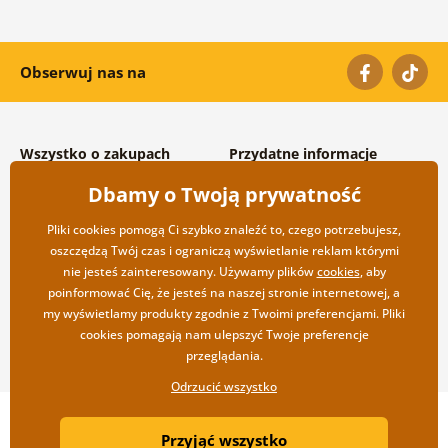
Obserwuj nas na
Wszystko o zakupach
Przydatne informacje
Warunki handlowe i
O nas
Dbamy o Twoją prywatność
reklamacyjne
Często zadawane pytania
Prywatność
Kontakt
Pliki cookies pomogą Ci szybko znaleźć to, czego potrzebujesz,
Opcje wysyłki i płatności
Współpraca hurtowa
oszczędzą Twój czas i ograniczą wyświetlanie reklam którymi
Zwrot towarów
nie jesteś zainteresowany. Używamy plików
cookies
, aby
poinformować Cię, że jesteś na naszej stronie internetowej, a
my wyświetlamy produkty zgodnie z Twoimi preferencjami. Pliki
cookies pomagają nam ulepszyć Twoje preferencje
przeglądania.
Odrzucić wszystko
Copyright ©2019 © Dovido.pl.
Przyjąć wszystko
Webdesign
Litvanyi.sk
| Sklep internetowy został stworzony przez