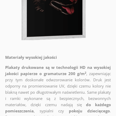
Materiały wysokiej jakości
Plakaty drukowane są w technologii HD na wysokiej
2
jakości papierze o gramaturze 200 g/m
, zapewniając
przy tym doskonałe odwzorowanie kolorów. Druk jest
odporny na promieniowanie UV, dzięki czemu kolory nie
blakną nawet po długotrwałym naświetleniu. Same plakaty
i ramki wykonane są z bezpiecznych, bezwonnych
materiałów, dzięki czemu nadają się
do każdego
pomieszczenia
, sypialni czy
pokoju dziecięcego
.