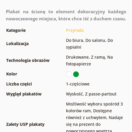
Plakat na ścianę to element dekoracyjny każdego
nowoczesnego miejsca, które chce iść z duchem czasu.
Kategorie
Przyroda
Do biura
,
Do salonu
,
Do
Lokalizacja
sypialni
Drukowane
,
Z ramą
,
Na
Technologia obrazów
fotopapierze
Kolor
Liczba części
1-częściowe
Wygląd plakatów
Wyskość
,
Z passe-partout
Możliwość wyboru spośród 3
kolorów ram
,
Dostępne
również z uchwytem
,
Nadaje
Zalety USP plakaty
się na prezent do
nowoczesnego wnętrza
,