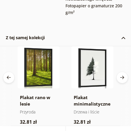
Fotopapier o gramaturze 200
g/m²
Z tej samej kolekcji
ne
Plakat rano w
Plakat
P
lesie
minimalistyczne
f
drzewo iglaste
Przyroda
Drzewa i liście
P
32.81 zł
32.81 zł
2