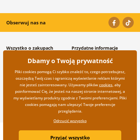
Obserwuj nas na
Wszystko o zakupach
Przydatne informacje
Warunki handlowe i
O nas
Dbamy o Twoją prywatność
reklamacyjne
Często zadawane pytania
Prywatność
Kontakt
Pliki cookies pomogą Ci szybko znaleźć to, czego potrzebujesz,
Opcje wysyłki i płatności
Współpraca hurtowa
oszczędzą Twój czas i ograniczą wyświetlanie reklam którymi
Zwrot towarów
nie jesteś zainteresowany. Używamy plików
cookies
, aby
poinformować Cię, że jesteś na naszej stronie internetowej, a
my wyświetlamy produkty zgodnie z Twoimi preferencjami. Pliki
cookies pomagają nam ulepszyć Twoje preferencje
przeglądania.
Odrzucić wszystko
Copyright ©2019 © Dovido.pl.
Przyjąć wszystko
Webdesign
Litvanyi.sk
| Sklep internetowy został stworzony przez