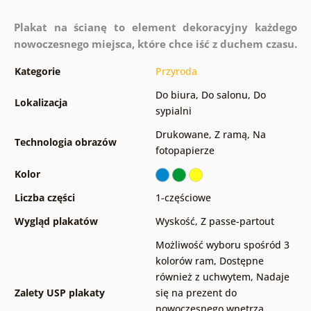
Plakat na ścianę to element dekoracyjny każdego
nowoczesnego miejsca, które chce iść z duchem czasu.
Kategorie
Przyroda
Do biura
,
Do salonu
,
Do
Lokalizacja
sypialni
Drukowane
,
Z ramą
,
Na
Technologia obrazów
fotopapierze
Kolor
Liczba części
1-częściowe
Wygląd plakatów
Wyskość
,
Z passe-partout
Możliwość wyboru spośród 3
kolorów ram
,
Dostępne
również z uchwytem
,
Nadaje
Zalety USP plakaty
się na prezent do
nowoczesnego wnętrza
,