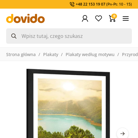
+48 22 153 19 07
(Pn-Pt: 10 - 15)
0
Strona główna
Plakaty
Plakaty według motywu
Przyro