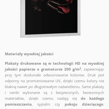
Materiały wysokiej jakości
Plakaty drukowane są w technologii HD na wysokiej
2
jakości papierze o gramaturze 200 g/m
, zapewniając
przy tym doskonałe odwzorowanie kolorów. Druk jest
odporny na promieniowanie UV, dzięki czemu kolory nie
blakną nawet po długotrwałym naświetleniu. Same plakaty
i ramki wykonane są z bezpiecznych, bezwonnych
materiałów, dzięki czemu nadają się
do każdego
pomieszczenia
, sypialni czy
pokoju dziecięcego
.