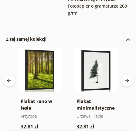
Fotopapier o gramaturze 200
g/m²
Z tej samej kolekcji
ne
Plakat rano w
Plakat
P
lesie
minimalistyczne
f
drzewo iglaste
Przyroda
Drzewa i liście
P
32.81 zł
32.81 zł
2