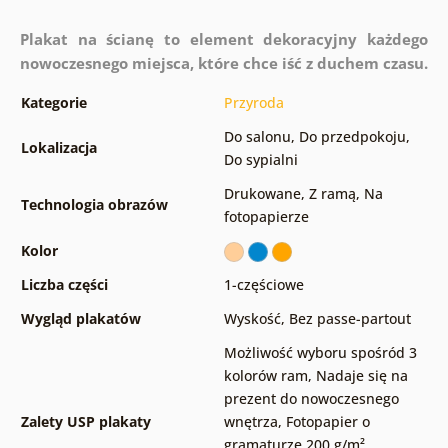
Plakat na ścianę to element dekoracyjny każdego
nowoczesnego miejsca, które chce iść z duchem czasu.
Kategorie
Przyroda
Do salonu
,
Do przedpokoju
,
Lokalizacja
Do sypialni
Drukowane
,
Z ramą
,
Na
Technologia obrazów
fotopapierze
Kolor
Liczba części
1-częściowe
Wygląd plakatów
Wyskość
,
Bez passe-partout
Możliwość wyboru spośród 3
kolorów ram
,
Nadaje się na
prezent do nowoczesnego
Zalety USP plakaty
wnętrza
,
Fotopapier o
gramaturze 200 g/m²
,