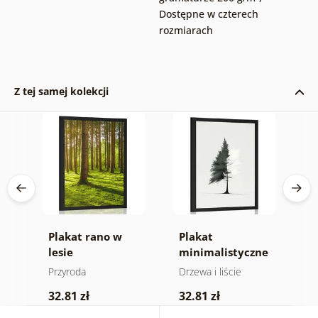
Dostępne w czterech
rozmiarach
Z tej samej kolekcji
ne
Plakat rano w
Plakat
P
lesie
minimalistyczne
f
drzewo iglaste
Przyroda
Drzewa i liście
P
32.81 zł
32.81 zł
2