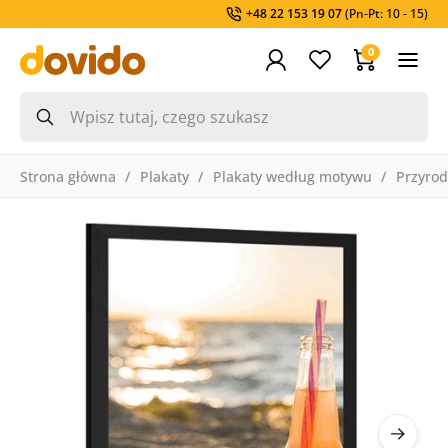
+48 22 153 19 07
(Pn-Pt: 10 - 15)
0
Strona główna
Plakaty
Plakaty według motywu
Przyro