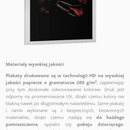
Materiały wysokiej jakości
Plakaty drukowane są w technologii HD na wysokiej
2
jakości papierze o gramaturze 200 g/m
, zapewniając
przy tym doskonałe odwzorowanie kolorów. Druk jest
odporny na promieniowanie UV, dzięki czemu kolory nie
blakną nawet po długotrwałym naświetleniu. Same plakaty
i ramki wykonane są z bezpiecznych, bezwonnych
materiałów, dzięki czemu nadają się
do każdego
pomieszczenia
, sypialni czy
pokoju dziecięcego
.