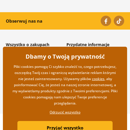
Obserwuj nas na
Wszystko o zakupach
Przydatne informacje
Warunki handlowe i
O nas
Dbamy o Twoją prywatność
reklamacyjne
Często zadawane pytania
Prywatność
Kontakt
Pliki cookies pomogą Ci szybko znaleźć to, czego potrzebujesz,
Opcje wysyłki i płatności
Współpraca hurtowa
oszczędzą Twój czas i ograniczą wyświetlanie reklam którymi
Zwrot towarów
nie jesteś zainteresowany. Używamy plików
cookies
, aby
poinformować Cię, że jesteś na naszej stronie internetowej, a
my wyświetlamy produkty zgodnie z Twoimi preferencjami. Pliki
cookies pomagają nam ulepszyć Twoje preferencje
przeglądania.
Odrzucić wszystko
Copyright ©2019 © Dovido.pl.
Przyjąć wszystko
Webdesign
Litvanyi.sk
| Sklep internetowy został stworzony przez