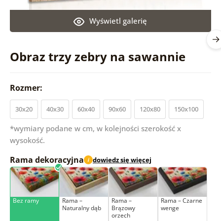
Wyświetl galerię
Obraz trzy zebry na sawannie
Rozmer:
30x20
40x30
60x40
90x60
120x80
150x100
*wymiary podane w cm, w kolejności szerokość x
wysokość.
Rama dekoracyjna
dowiedz się więcej
i
Bez ramy
Rama –
Rama –
Rama – Czarne
Naturalny dąb
Brązowy
wenge
orzech