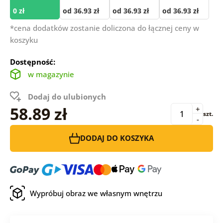
0 zł
od 36.93 zł
od 36.93 zł
od 36.93 zł
*cena dodatków zostanie doliczona do łącznej ceny w
koszyku
Dostępność:
w magazynie
Dodaj do ulubionych
58.89 zł
+
szt.
-
DODAJ DO KOSZYKA
Wypróbuj obraz we własnym wnętrzu