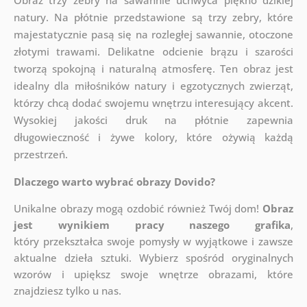
Obraz trzy zebry na sawannie uchwyca piękno dzikiej
natury. Na płótnie przedstawione są trzy zebry, które
majestatycznie pasą się na rozległej sawannie, otoczone
złotymi trawami. Delikatne odcienie brązu i szarości
tworzą spokojną i naturalną atmosferę. Ten obraz jest
idealny dla miłośników natury i egzotycznych zwierząt,
którzy chcą dodać swojemu wnętrzu interesujący akcent.
Wysokiej jakości druk na płótnie zapewnia
długowieczność i żywe kolory, które ożywią każdą
przestrzeń.
Dlaczego warto wybrać obrazy Dovido?
Unikalne obrazy mogą ozdobić również Twój dom!
Obraz
jest wynikiem pracy naszego grafika
,
który
przekształca swoje pomysły w wyjątkowe i zawsze
aktualne dzieła sztuki. Wybierz spośród oryginalnych
wzorów i upiększ swoje wnętrze obrazami, które
znajdziesz tylko u nas.