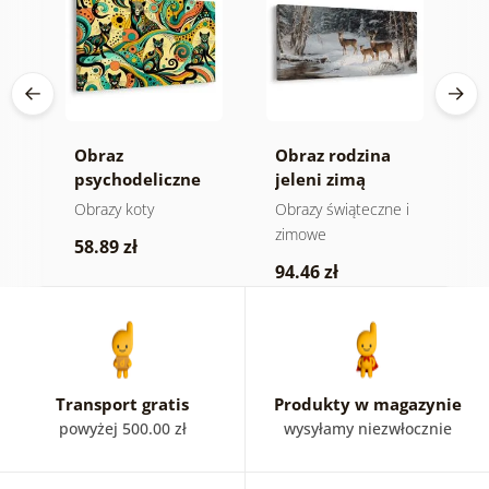
Obraz
Obraz rodzina
O
a
psychodeliczne
jeleni zimą
ż
koty
Obrazy koty
Obrazy świąteczne i
D
zimowe
z
58.89 zł
94.46 zł
5
Transport gratis
Produkty w magazynie
powyżej 500.00 zł
wysyłamy niezwłocznie