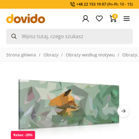
+48 22 153 19 07
(Pn-Pt: 10 - 15)
0
Strona główna
Obrazy
Obrazy według motywu
Obrazy 
Rabat -20%