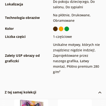
Do pokoju dziecięcego
,
Do
Lokalizacja
salonu
,
Do sypialni
Na płótnie
,
Drukowane
,
Technologia obrazów
Obramowane
Kolor
Liczba części
1-częściowe
Unikalne motywy, których nie
znajdziesz nigdzie indziej!
,
Zalety USP obrazy od
Zaprojektowane przez
graficzki
naszego grafika
,
Łatwy
montaż
,
Płótno premium 280
g/m²
Z tej samej kolekcji