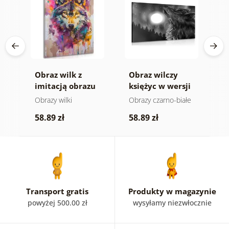
Obraz wilk z
Obraz wilczy
5
imitacją obrazu
księżyc w wersji
w
czarno-białej
k
Obrazy wilki
Obrazy czarno-białe
O
58.89 zł
58.89 zł
2
Transport gratis
Produkty w magazynie
powyżej 500.00 zł
wysyłamy niezwłocznie