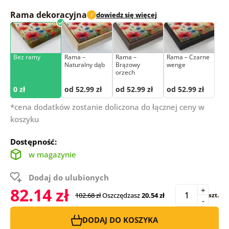
Rama dekoracyjna
dowiedz się więcej
i
Bez ramy
Rama –
Rama –
Rama – Czarne
Naturalny dąb
Brązowy
wenge
orzech
0 zł
od 52.99 zł
od 52.99 zł
od 52.99 zł
*cena dodatków zostanie doliczona do łącznej ceny w
koszyku
Dostępność:
w magazynie
Dodaj do ulubionych
82.14 zł
+
102.68 zł
Oszczędzasz
20.54 zł
szt.
-
DODAJ DO KOSZYKA