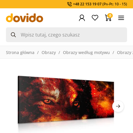
+48 22 153 19 07
(Pn-Pt: 10 - 15)
0
Strona główna
Obrazy
Obrazy według motywu
Obrazy 