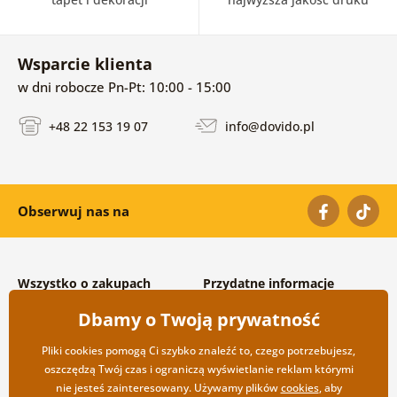
Wsparcie klienta
w dni robocze Pn-Pt: 10:00 - 15:00
+48 22 153 19 07
info@dovido.pl
Obserwuj nas na
Wszystko o zakupach
Przydatne informacje
Warunki handlowe i
O nas
Dbamy o Twoją prywatność
reklamacyjne
Często zadawane pytania
Prywatność
Kontakt
Pliki cookies pomogą Ci szybko znaleźć to, czego potrzebujesz,
Opcje wysyłki i płatności
Współpraca hurtowa
oszczędzą Twój czas i ograniczą wyświetlanie reklam którymi
Zwrot towarów
nie jesteś zainteresowany. Używamy plików
cookies
, aby