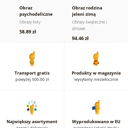
ny
Obraz
Obraz rodzina
O
psychodeliczne
jeleni zimą
ż
koty
Obrazy koty
Obrazy świąteczne i
D
zimowe
z
58.89 zł
94.46 zł
5
Transport gratis
Produkty w magazynie
powyżej 500.00 zł
wysyłamy niezwłocznie
Największy asortyment
Wyprodukowano w EU
tapet i dekoracji
najwyższa jakość druku