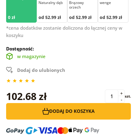
Naturalny dąb
Brązowy
wenge
orzech
0 zł
od 52.99 zł
od 52.99 zł
od 52.99 zł
*cena dodatków zostanie doliczona do łącznej ceny w
koszyku
Dostępność:
w magazynie
Dodaj do ulubionych
102.68 zł
+
szt.
-
DODAJ DO KOSZYKA