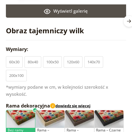
Wyświetl galerię
Obraz tajemniczy wilk
Wymiary:
60x30
80x40
100x50
120x60
140x70
200x100
*wymiary podane w cm, w kolejności szerokość x
wysokość.
Rama dekoracyjna
dowiedz się więcej
i
Bez ramy
Rama –
Rama –
Rama – Czarne