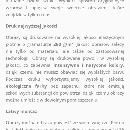
aktualne dzieła sztuki. Wybierz spośród oryginalnych
wzorów i upiększ swoje wnętrze obrazami, które
znajdziesz tylko u nas.
Druk najwyższej jakości
Obrazy są drukowane na wysokiej jakości elastycznym
2
płótnie o gramaturze
280 g/m
. Jakość obrazów zależy
nie tylko od materiału, ale także od zastosowanej
technologii. Obrazy są drukowane powoli, w wysokiej
jakości, co zapewnia
intensywne i nasycone kolory
,
dzięki czemu nie musisz obawiać się wyblakłych barw.
Podczas druku wykorzystujemy wysokiej jakości,
ekologiczne farby
bez zapachu, które nie emitują
szkodliwych substancji do powietrza, dzięki czemu obrazy
można umieścić w dowolnym pomieszczeniu.
Łatwy montaż
Obrazy można od razu powiesić w swoim wnętrzu! Płótno
jest dokładnie naciągnięte na solidną ramę o grubości 16