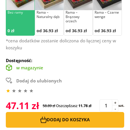
Bez ramy
Rama –
Rama –
Rama – Czarne
Naturalny dąb
Brązowy
wenge
orzech
0 zł
od 36.93 zł
od 36.93 zł
od 36.93 zł
*cena dodatków zostanie doliczona do łącznej ceny w
koszyku
Dostępność:
w magazynie
Dodaj do ulubionych
47.11 zł
+
58.89 zł
Oszczędzasz
11.78 zł
szt.
-
DODAJ DO KOSZYKA