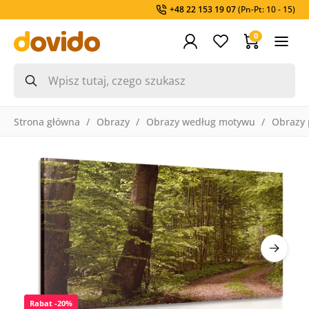
+48 22 153 19 07
(Pn-Pt: 10 - 15)
0
Strona główna
Obrazy
Obrazy według motywu
Obrazy 
Rabat -20%