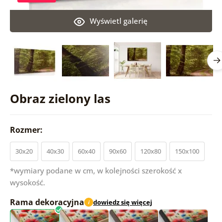
Wyświetl galerię
Obraz zielony las
Rozmer:
30x20
40x30
60x40
90x60
120x80
150x100
*wymiary podane w cm, w kolejności szerokość x
wysokość.
Rama dekoracyjna
dowiedz się więcej
i