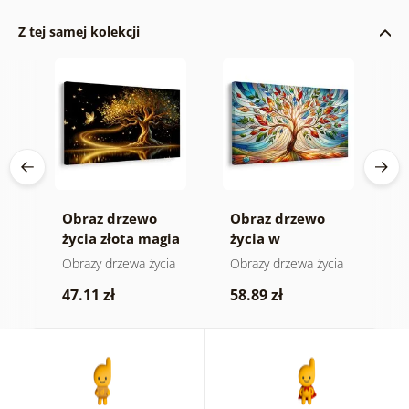
Z tej samej kolekcji
Obraz drzewo
Obraz drzewo
O
życia złota magia
życia w
s
kolorowym
ia
Obrazy drzewa życia
Obrazy drzewa życia
O
witrażu
k
47.11 zł
58.89 zł
5