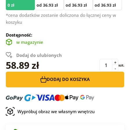
0 zł
od 36.93 zł
od 36.93 zł
od 36.93 zł
*cena dodatków zostanie doliczona do łącznej ceny w
koszyku
Dostępność:
w magazynie
Dodaj do ulubionych
58.89 zł
+
szt.
-
DODAJ DO KOSZYKA
Wypróbuj obraz we własnym wnętrzu