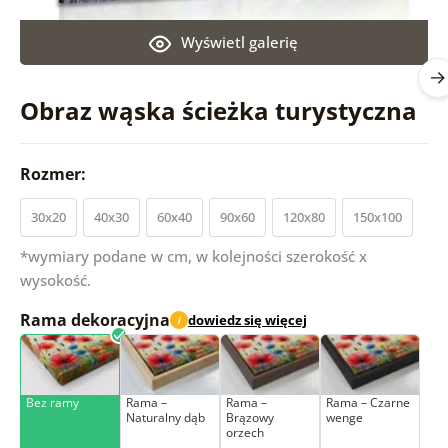
Wyświetl galerię
Obraz wąska ścieżka turystyczna
Rozmer:
30x20
40x30
60x40
90x60
120x80
150x100
*wymiary podane w cm, w kolejności szerokość x
wysokość.
Rama dekoracyjna
dowiedz się więcej
i
Bez ramy
Rama –
Rama –
Rama – Czarne
Naturalny dąb
Brązowy
wenge
orzech