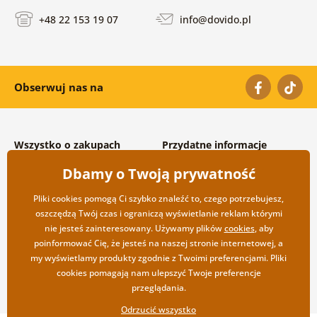
+48 22 153 19 07
info@dovido.pl
Obserwuj nas na
Wszystko o zakupach
Przydatne informacje
Warunki handlowe i
O nas
Dbamy o Twoją prywatność
reklamacyjne
Często zadawane pytania
Prywatność
Kontakt
Pliki cookies pomogą Ci szybko znaleźć to, czego potrzebujesz,
Opcje wysyłki i płatności
Współpraca hurtowa
oszczędzą Twój czas i ograniczą wyświetlanie reklam którymi
Zwrot towarów
nie jesteś zainteresowany. Używamy plików
cookies
, aby
poinformować Cię, że jesteś na naszej stronie internetowej, a
my wyświetlamy produkty zgodnie z Twoimi preferencjami. Pliki
cookies pomagają nam ulepszyć Twoje preferencje
przeglądania.
Odrzucić wszystko