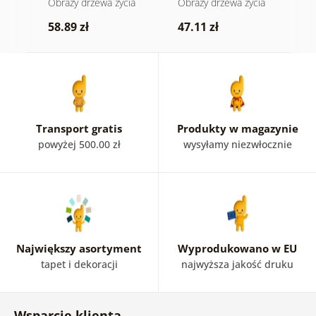
ia
Obrazy drzewa życia
Obrazy drzewa życia
O
witrażu
k
58.89 zł
47.11 zł
5
Transport gratis
Produkty w magazynie
powyżej 500.00 zł
wysyłamy niezwłocznie
Największy asortyment
Wyprodukowano w EU
tapet i dekoracji
najwyższa jakość druku
Wsparcie klienta