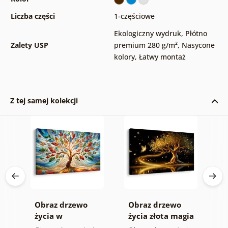
Liczba części
1-częściowe
Ekologiczny wydruk
,
Płótno
Zalety USP
premium 280 g/m²
,
Nasycone
kolory
,
Łatwy montaż
Z tej samej kolekcji
e
Obraz drzewo
Obraz drzewo
O
życia w
życia złota magia
s
kolorowym