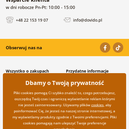
w dni robocze Pn-Pt: 10:00 - 15:00
+48 22 153 19 07
info@dovido.pl
Obserwuj nas na
Wszystko o zakupach
Przydatne informacje
Warunki handlowe i
O nas
Dbamy o Twoją prywatność
reklamacyjne
Często zadawane pytania
Prywatność
Kontakt
Pliki cookies pomogą Ci szybko znaleźć to, czego potrzebujesz,
Opcje wysyłki i płatności
Współpraca hurtowa
oszczędzą Twój czas i ograniczą wyświetlanie reklam którymi
Zwrot towarów
nie jesteś zainteresowany. Używamy plików
cookies
, aby
poinformować Cię, że jesteś na naszej stronie internetowej, a
my wyświetlamy produkty zgodnie z Twoimi preferencjami. Pliki
cookies pomagają nam ulepszyć Twoje preferencje