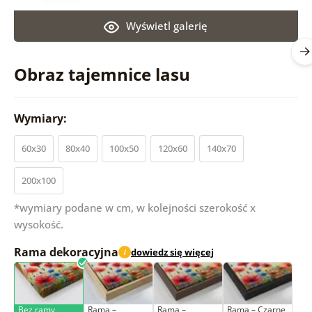
Wyświetl galerię
Obraz tajemnice lasu
Wymiary:
60x30
80x40
100x50
120x60
140x70
200x100
*wymiary podane w cm, w kolejności szerokość x
wysokość.
Rama dekoracyjna
dowiedz się więcej
i
Bez ramy
Rama –
Rama –
Rama – Czarne