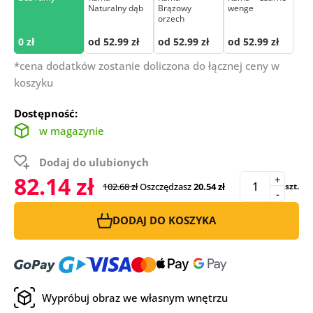
Naturalny dąb
Brązowy
wenge
orzech
0 zł
od 52.99 zł
od 52.99 zł
od 52.99 zł
*cena dodatków zostanie doliczona do łącznej ceny w
koszyku
Dostępność:
w magazynie
Dodaj do ulubionych
82.14 zł
+
102.68 zł
Oszczędzasz
20.54 zł
szt.
-
DODAJ DO KOSZYKA
Wypróbuj obraz we własnym wnętrzu