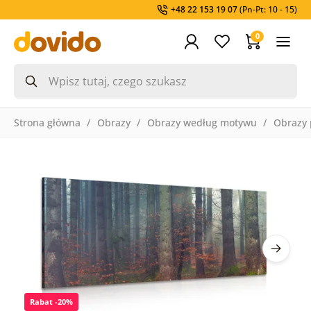
+48 22 153 19 07
(Pn-Pt: 10 - 15)
0
Strona główna
Obrazy
Obrazy według motywu
Obrazy 
Rabat -20%