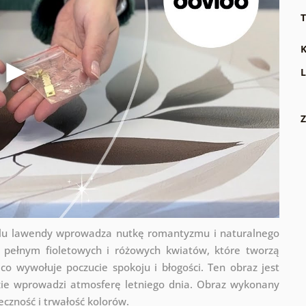
T
K
L
Z
polu lawendy wprowadza nutkę romantyzmu i naturalnego
 pełnym fioletowych i różowych kwiatów, które tworzą
co wywołuje poczucie spokoju i błogości. Ten obraz jest
gdzie wprowadzi atmosferę letniego dnia. Obraz wykonany
eczność i trwałość kolorów.