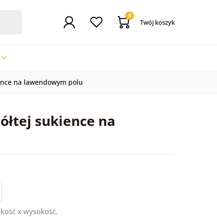
0
Twój koszyk
ience na lawendowym polu
ółtej sukience na
kość x wysokość.