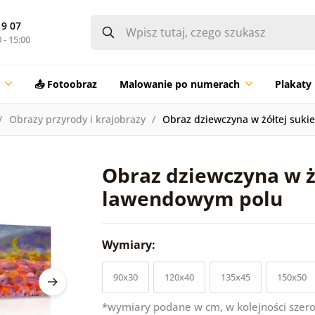
19 07
 - 15:00
📤 Fotoobraz
Malowanie po numerach
Plakaty
Obrazy przyrody i krajobrazy
Obraz dziewczyna w żółtej suk
Obraz dziewczyna w ż
lawendowym polu
Wymiary:
90x30
120x40
135x45
150x50
*wymiary podane w cm, w kolejności szero