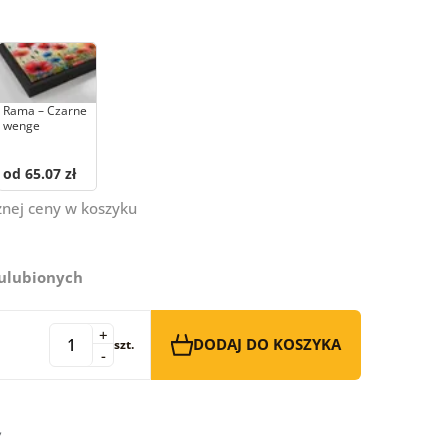
Rama – Czarne
wenge
od 65.07 zł
znej ceny w koszyku
 ulubionych
+
DODAJ DO KOSZYKA
szt.
-