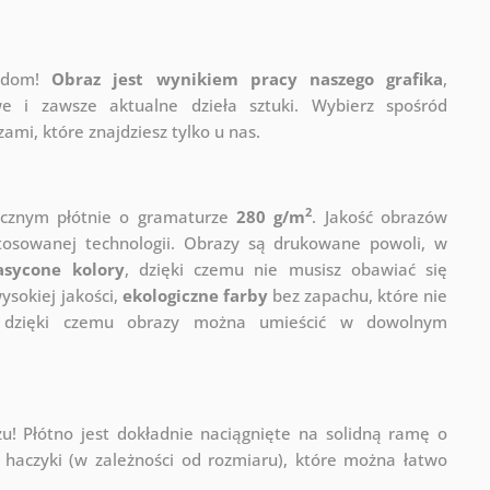
j dom!
Obraz jest wynikiem pracy naszego grafika
,
e i zawsze aktualne dzieła sztuki. Wybierz spośród
mi, które znajdziesz tylko u nas.
2
ycznym płótnie o gramaturze
280 g/m
. Jakość obrazów
stosowanej technologii. Obrazy są drukowane powoli, w
asycone kolory
, dzięki czemu nie musisz obawiać się
sokiej jakości,
ekologiczne farby
bez zapachu, które nie
a, dzięki czemu obrazy można umieścić w dowolnym
! Płótno jest dokładnie naciągnięte na solidną ramę o
haczyki (w zależności od rozmiaru), które można łatwo