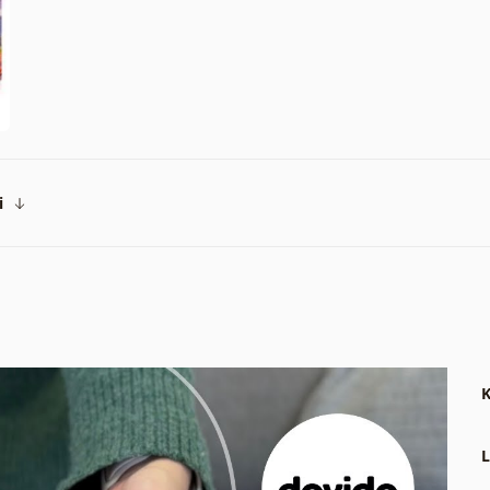
i
K
L