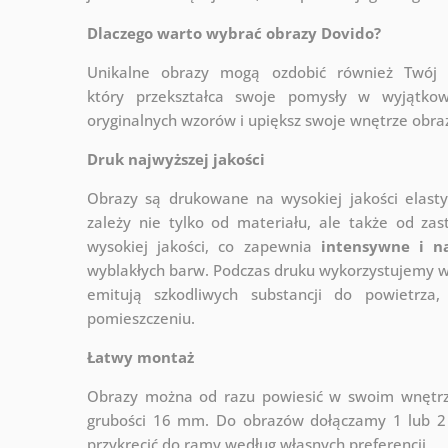
Dlaczego warto wybrać obrazy Dovido?
Unikalne obrazy mogą ozdobić również Twó
który
przekształca swoje pomysły w wyjątkow
oryginalnych wzorów i upiększ swoje wnętrze obraza
Druk najwyższej jakości
Obrazy są drukowane na wysokiej jakości elast
zależy nie tylko od materiału, ale także od za
wysokiej jakości, co zapewnia
intensywne i n
wyblakłych barw. Podczas druku wykorzystujemy wy
emitują szkodliwych substancji do powietrz
pomieszczeniu.
Łatwy montaż
Obrazy można od razu powiesić w swoim wnętrzu
grubości 16 mm. Do obrazów dołączamy 1 lub 2 
przykręcić do ramy według własnych preferencji.