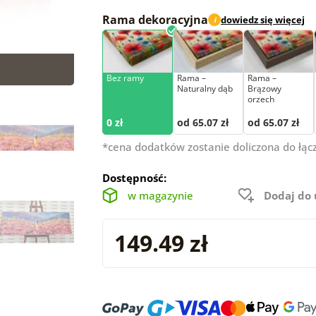
Rama dekoracyjna
dowiedz się więcej
i
Bez ramy
Rama –
Rama –
Naturalny dąb
Brązowy
orzech
0 zł
od 65.07 zł
od 65.07 zł
*cena dodatków zostanie doliczona do łąc
Dostępność:
w magazynie
Dodaj do
149.49 zł