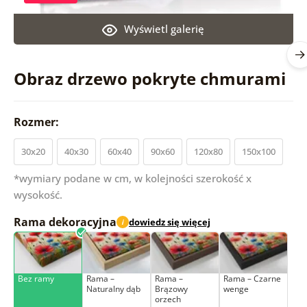
Wyświetl galerię
Obraz drzewo pokryte chmurami
Rozmer:
30x20
40x30
60x40
90x60
120x80
150x100
*wymiary podane w cm, w kolejności szerokość x
wysokość.
Rama dekoracyjna
dowiedz się więcej
i
Bez ramy
Rama –
Rama –
Rama – Czarne
Naturalny dąb
Brązowy
wenge
orzech