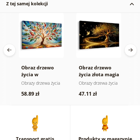
Z tej samej kolekcji
e
Obraz drzewo
Obraz drzewo
O
życia w
życia złota magia
s
kolorowym
ia
Obrazy drzewa życia
Obrazy drzewa życia
O
witrażu
k
58.89 zł
47.11 zł
5
Transport gratis
Produkty w magazynie