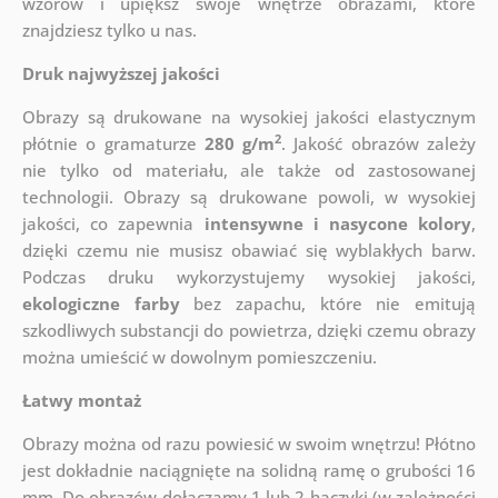
wzorów i upiększ swoje wnętrze obrazami, które
znajdziesz tylko u nas.
Druk najwyższej jakości
Obrazy są drukowane na wysokiej jakości elastycznym
2
płótnie o gramaturze
280 g/m
. Jakość obrazów zależy
nie tylko od materiału, ale także od zastosowanej
technologii. Obrazy są drukowane powoli, w wysokiej
jakości, co zapewnia
intensywne i nasycone kolory
,
dzięki czemu nie musisz obawiać się wyblakłych barw.
Podczas druku wykorzystujemy wysokiej jakości,
ekologiczne farby
bez zapachu, które nie emitują
szkodliwych substancji do powietrza, dzięki czemu obrazy
można umieścić w dowolnym pomieszczeniu.
Łatwy montaż
Obrazy można od razu powiesić w swoim wnętrzu! Płótno
jest dokładnie naciągnięte na solidną ramę o grubości 16
mm. Do obrazów dołączamy 1 lub 2 haczyki (w zależności