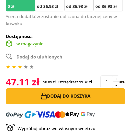
0 zł
od 36.93 zł
od 36.93 zł
od 36.93 zł
*cena dodatków zostanie doliczona do łącznej ceny w
koszyku
Dostępność:
w magazynie
Dodaj do ulubionych
47.11 zł
+
58.89 zł
Oszczędzasz
11.78 zł
szt.
-
DODAJ DO KOSZYKA
Wypróbuj obraz we własnym wnętrzu