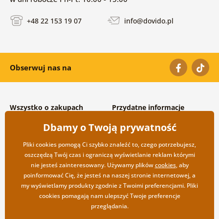
+48 22 153 19 07
info@dovido.pl
Obserwuj nas na
Wszystko o zakupach
Przydatne informacje
Warunki handlowe i
O nas
Dbamy o Twoją prywatność
reklamacyjne
Często zadawane pytania
Prywatność
Kontakt
Pliki cookies pomogą Ci szybko znaleźć to, czego potrzebujesz,
Opcje wysyłki i płatności
Współpraca hurtowa
oszczędzą Twój czas i ograniczą wyświetlanie reklam którymi
Zwrot towarów
nie jesteś zainteresowany. Używamy plików
cookies
, aby
poinformować Cię, że jesteś na naszej stronie internetowej, a
my wyświetlamy produkty zgodnie z Twoimi preferencjami. Pliki
cookies pomagają nam ulepszyć Twoje preferencje
przeglądania.