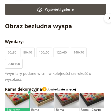
Wyświetl galerię
Obraz bezludna wyspa
Wymiary:
60x30
80x40
100x50
120x60
140x70
200x100
*wymiary podane w cm, w kolejności szerokość x
wysokość.
Rama dekoracyjna
dowiedz się więcej
i
Bez ramy
Rama –
Rama –
Rama – Czarne