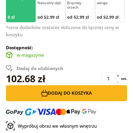
Naturalny dąb
Brązowy
wenge
orzech
0 zł
od 52.99 zł
od 52.99 zł
od 52.99 zł
*cena dodatków zostanie doliczona do łącznej ceny w
koszyku
Dostępność:
w magazynie
Dodaj do ulubionych
102.68 zł
+
szt.
-
DODAJ DO KOSZYKA
Wypróbuj obraz we własnym wnętrzu