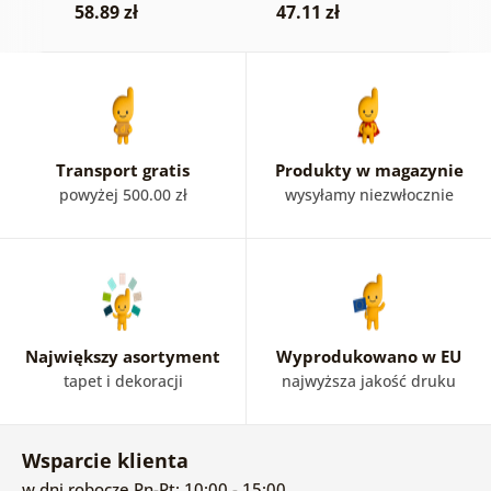
58.89 zł
47.11 zł
5
Transport gratis
Produkty w magazynie
powyżej 500.00 zł
wysyłamy niezwłocznie
Największy asortyment
Wyprodukowano w EU
tapet i dekoracji
najwyższa jakość druku
Wsparcie klienta
w dni robocze Pn-Pt: 10:00 - 15:00