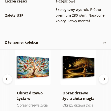
Liczba części
1-częściowe
Ekologiczny wydruk
,
Płótno
Zalety USP
premium 280 g/m²
,
Nasycone
kolory
,
Łatwy montaż
Z tej samej kolekcji
Obraz drzewo
Obraz drzewo
O
wej
życia w
życia złota magia
s
kolorowym
ia
Obrazy drzewa życia
Obrazy drzewa życia
O
witrażu
k