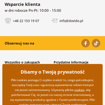
Wsparcie klienta
w dni robocze Pn-Pt: 10:00 - 15:00
+48 22 153 19 07
info@dovido.pl
Obserwuj nas na
Wszystko o zakupach
Przydatne informacje
Warunki handlowe i
O nas
Dbamy o Twoją prywatność
reklamacyjne
Często zadawane pytania
Prywatność
Kontakt
Pliki cookies pomogą Ci szybko znaleźć to, czego potrzebujesz,
Opcje wysyłki i płatności
Współpraca hurtowa
oszczędzą Twój czas i ograniczą wyświetlanie reklam którymi
Zwrot towarów
nie jesteś zainteresowany. Używamy plików
cookies
, aby
poinformować Cię, że jesteś na naszej stronie internetowej, a
my wyświetlamy produkty zgodnie z Twoimi preferencjami. Pliki
cookies pomagają nam ulepszyć Twoje preferencje