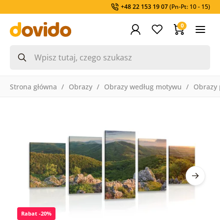
+48 22 153 19 07
(Pn-Pt: 10 - 15)
0
Strona główna
Obrazy
Obrazy według motywu
Obrazy 
Rabat -20%