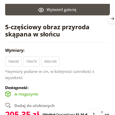
Wyświetl galerię
5-częściowy obraz przyroda
skąpana w słońcu
Wymiary:
100x50
150x75
200x100
*wymiary podane w cm, w kolejności szerokość x
wysokość.
Dostępność:
w magazynie
Dodaj do ulubionych
205.35 zł
+
256.69 zł
Oszczędzasz
51.34 zł
szt.