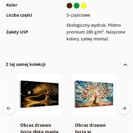
Kolor
Liczba części
5-częściowe
Ekologiczny wydruk
,
Płótno
Zalety USP
premium 280 g/m²
,
Nasycone
kolory
,
Łatwy montaż
Z tej samej kolekcji
Obraz drzewo
Obraz drzewo
O
życia złota magia
życia w
s