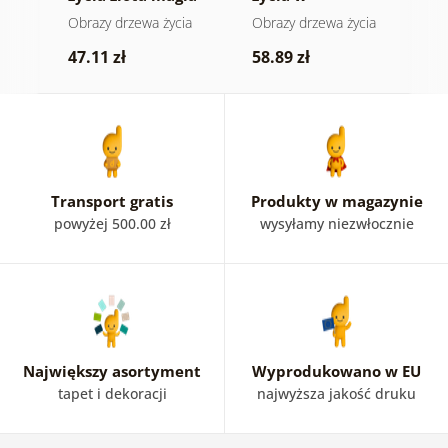
kolorowym
ia
Obrazy drzewa życia
Obrazy drzewa życia
O
witrażu
k
47.11 zł
58.89 zł
5
Transport gratis
Produkty w magazynie
powyżej 500.00 zł
wysyłamy niezwłocznie
Największy asortyment
Wyprodukowano w EU
tapet i dekoracji
najwyższa jakość druku