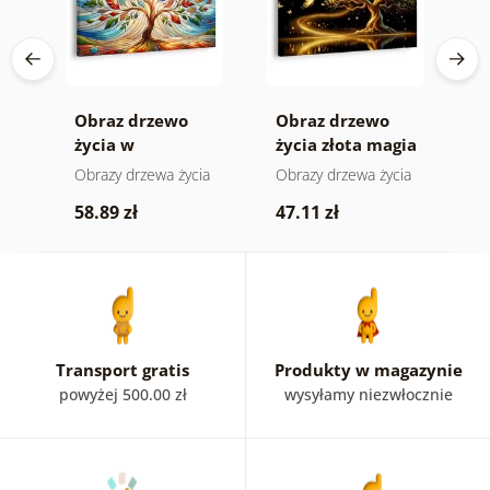
e
Obraz drzewo
Obraz drzewo
O
życia w
życia złota magia
s
kolorowym
ia
Obrazy drzewa życia
Obrazy drzewa życia
O
witrażu
k
58.89 zł
47.11 zł
5
Transport gratis
Produkty w magazynie
powyżej 500.00 zł
wysyłamy niezwłocznie