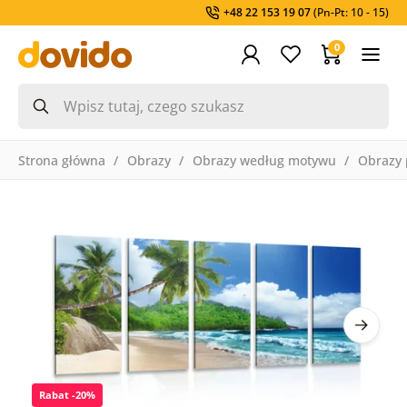
+48 22 153 19 07
(Pn-Pt: 10 - 15)
0
Strona główna
Obrazy
Obrazy według motywu
Obrazy 
Rabat -20%