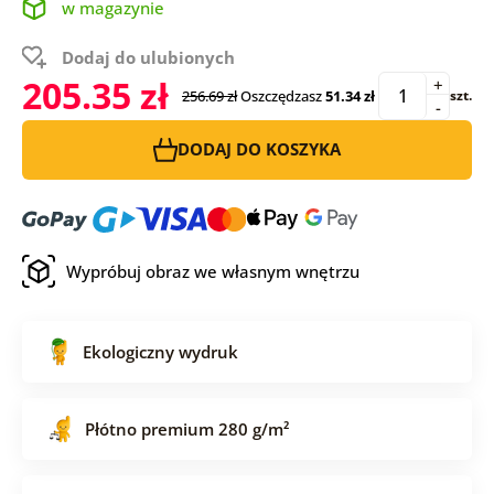
w magazynie
Dodaj do ulubionych
205.35 zł
+
256.69 zł
Oszczędzasz
51.34 zł
szt.
-
DODAJ DO KOSZYKA
Wypróbuj obraz we własnym wnętrzu
Ekologiczny wydruk
Płótno premium 280 g/m²