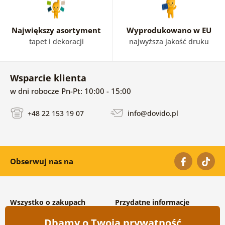
Największy asortyment
Wyprodukowano w EU
tapet i dekoracji
najwyższa jakość druku
Wsparcie klienta
w dni robocze Pn-Pt: 10:00 - 15:00
+48 22 153 19 07
info@dovido.pl
Obserwuj nas na
Wszystko o zakupach
Przydatne informacje
Warunki handlowe i
O nas
Dbamy o Twoją prywatność