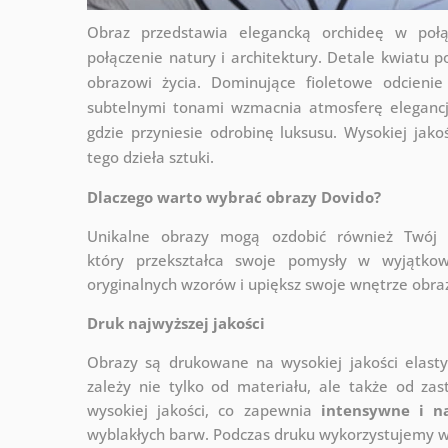
Obraz przedstawia elegancką orchideę w połą
połączenie natury i architektury. Detale kwiatu p
obrazowi życia. Dominujące fioletowe odcienie
subtelnymi tonami wzmacnia atmosferę elegancji.
gdzie przyniesie odrobinę luksusu. Wysokiej jako
tego dzieła sztuki.
Dlaczego warto wybrać obrazy Dovido?
Unikalne obrazy mogą ozdobić również Twó
który
przekształca swoje pomysły w wyjątkow
oryginalnych wzorów i upiększ swoje wnętrze obraza
Druk najwyższej jakości
Obrazy są drukowane na wysokiej jakości elast
zależy nie tylko od materiału, ale także od za
wysokiej jakości, co zapewnia
intensywne i n
wyblakłych barw. Podczas druku wykorzystujemy wy