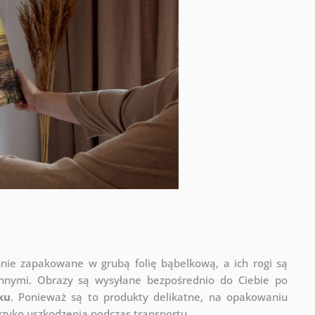
nnie zapakowane w grubą folię bąbelkową, a ich rogi są
onnymi.
Obrazy są wysyłane bezpośrednio do Ciebie po
ku
. Ponieważ są to produkty delikatne, na opakowaniu
ryzyko uszkodzenia podczas transportu.