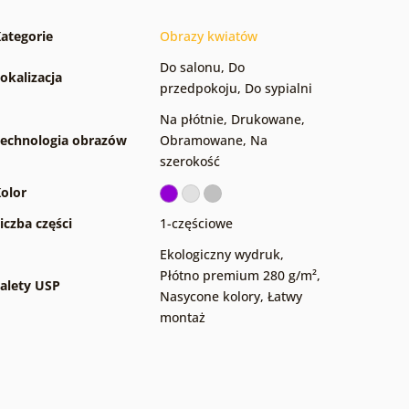
ategorie
Obrazy kwiatów
Do salonu
,
Do
okalizacja
przedpokoju
,
Do sypialni
Na płótnie
,
Drukowane
,
echnologia obrazów
Obramowane
,
Na
szerokość
olor
iczba części
1-częściowe
Ekologiczny wydruk
,
Płótno premium 280 g/m²
,
alety USP
Nasycone kolory
,
Łatwy
montaż