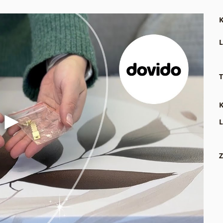
K
L
T
K
L
Z