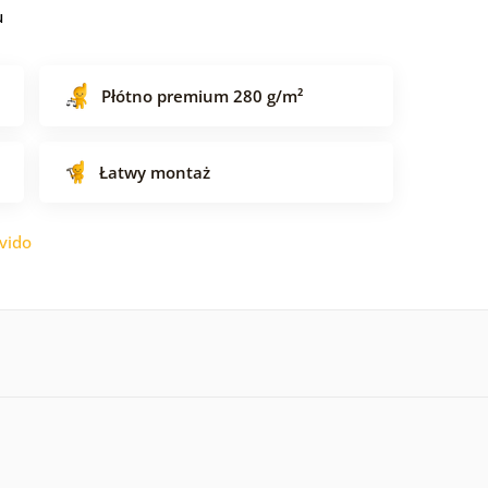
u
Płótno premium 280 g/m²
Łatwy montaż
vido