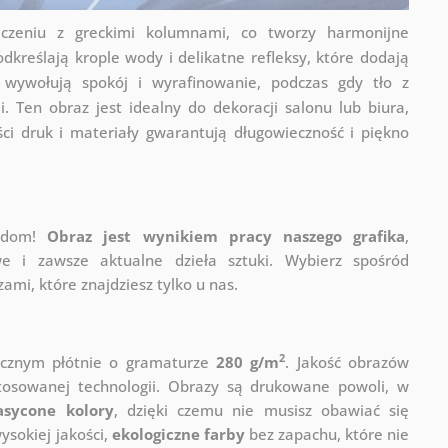
czeniu z greckimi kolumnami, co tworzy harmonijne
odkreślają krople wody i delikatne refleksy, które dodają
 wywołują spokój i wyrafinowanie, podczas gdy tło z
 Ten obraz jest idealny do dekoracji salonu lub biura,
ści druk i materiały gwarantują długowieczność i piękno
j dom!
Obraz jest wynikiem pracy naszego grafika
,
e i zawsze aktualne dzieła sztuki. Wybierz spośród
mi, które znajdziesz tylko u nas.
2
ycznym płótnie o gramaturze
280 g/m
. Jakość obrazów
stosowanej technologii. Obrazy są drukowane powoli, w
asycone kolory
, dzięki czemu nie musisz obawiać się
sokiej jakości,
ekologiczne farby
bez zapachu, które nie