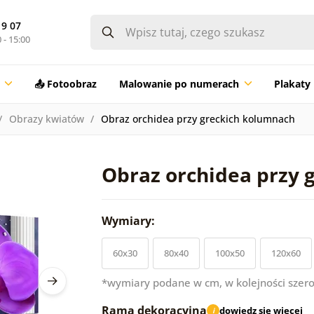
19 07
 - 15:00
📤 Fotoobraz
Malowanie po numerach
Plakaty
Obrazy kwiatów
Obraz orchidea przy greckich kolumnach
Obraz orchidea przy 
Wymiary:
60x30
80x40
100x50
120x60
*wymiary podane w cm, w kolejności szero
Rama dekoracyjna
dowiedz się więcej
i