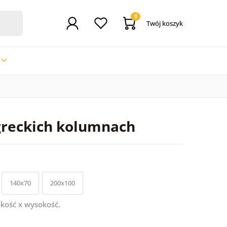
0
Twój koszyk
greckich kolumnach
140x70
200x100
kość x wysokość.