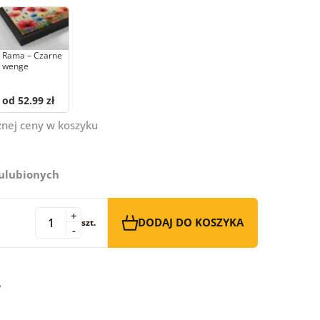
Rama – Czarne
wenge
od 52.99 zł
znej ceny w koszyku
 ulubionych
+
DODAJ DO KOSZYKA
szt.
-