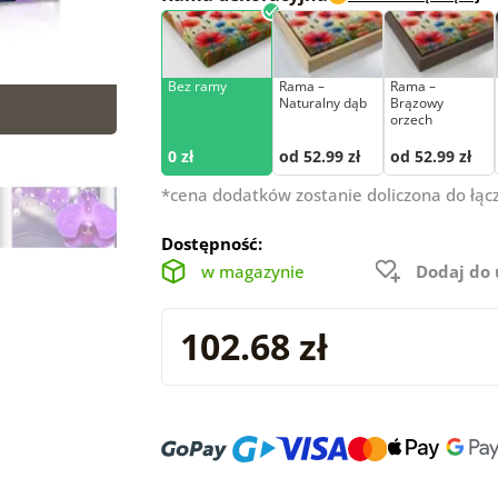
Bez ramy
Rama –
Rama –
Naturalny dąb
Brązowy
orzech
0 zł
od 52.99 zł
od 52.99 zł
*cena dodatków zostanie doliczona do łąc
Dostępność:
w magazynie
Dodaj do
102.68 zł