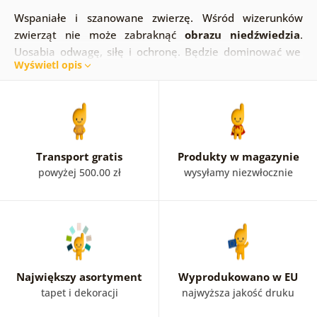
Wspaniałe i szanowane zwierzę. Wśród wizerunków
zwierząt nie może zabraknąć
obrazu niedźwiedzia
.
Uosabia odwagę, siłę i ochronę. Będzie dominować we
Wyświetl opis
wnętrzu. W naszej ofercie znajdziesz luksusowego
niebiesko-złotego niedźwiedzia, stylowego niedźwiedzia
gangsterskiego, zabawnego niedźwiedzia ze słuchawkami
oraz ponadczasowego niedźwiedzia z imitacją obrazu.
Naszych obrazów z wizerunkiem niedźwiedzia nie musisz
się bać wręcz przeciwnie.
Transport gratis
Produkty w magazynie
powyżej 500.00 zł
wysyłamy niezwłocznie
Największy asortyment
Wyprodukowano w EU
tapet i dekoracji
najwyższa jakość druku