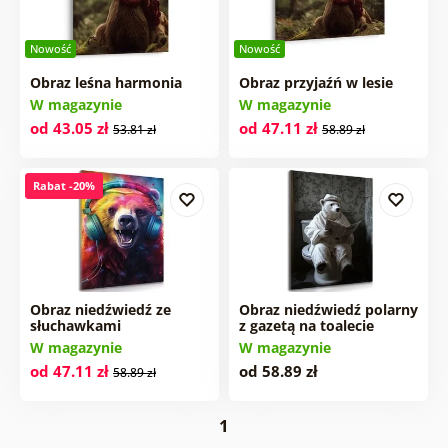
Nowość
Nowość
Obraz leśna harmonia
Obraz przyjaźń w lesie
W magazynie
W magazynie
od 43.05 zł
od 47.11 zł
53.81 zł
58.89 zł
Rabat -20%
Obraz niedźwiedź ze
Obraz niedźwiedź polarny
słuchawkami
z gazetą na toalecie
W magazynie
W magazynie
od 47.11 zł
od 58.89 zł
58.89 zł
1