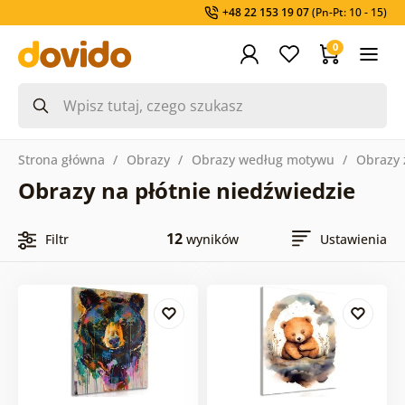
+48 22 153 19 07
(Pn-Pt: 10 - 15)
0
Strona główna
Obrazy
Obrazy według motywu
Obrazy 
Obrazy na płótnie niedźwiedzie
12
Filtr
wyników
Ustawienia