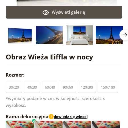
Wyświetl galerię
Obraz Wieża Eiffla w nocy
Rozmer:
30x20
40x30
60x40
90x60
120x80
150x100
*wymiary podane w cm, w kolejności szerokość x
wysokość.
Rama dekoracyjna
dowiedz się więcej
i