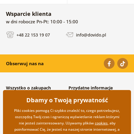
Wsparcie klienta
w dni robocze Pn-Pt: 10:00 - 15:00
+48 22 153 19 07
info@dovido.pl
Obserwuj nas na
Wszystko o zakupach
Przydatne informacje
Warunki handlowe i
O nas
Dbamy o Twoją prywatność
reklamacyjne
Często zadawane pytania
Prywatność
Kontakt
Pliki cookies pomogą Ci szybko znaleźć to, czego potrzebujesz,
Opcje wysyłki i płatności
Współpraca hurtowa
oszczędzą Twój czas i ograniczą wyświetlanie reklam którymi
Zwrot towarów
nie jesteś zainteresowany. Używamy plików
cookies
, aby
poinformować Cię, że jesteś na naszej stronie internetowej, a