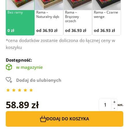
Bez ramy
Rama –
Rama –
Rama – Czarne
Naturalny dąb
Brązowy
wenge
orzech
0 zł
od 36.93 zł
od 36.93 zł
od 36.93 zł
*cena dodatków zostanie doliczona do łącznej ceny w
koszyku
Dostępność:
w magazynie
Dodaj do ulubionych
58.89 zł
+
szt.
-
DODAJ DO KOSZYKA