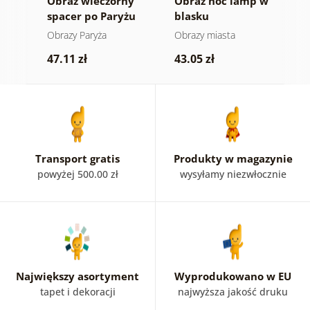
a
Obraz wieczorny
Obraz noc lamp w
O
spacer po Paryżu
blasku
s
g
Obrazy Paryża
Obrazy miasta
O
47.11 zł
43.05 zł
5
Transport gratis
Produkty w magazynie
powyżej 500.00 zł
wysyłamy niezwłocznie
Największy asortyment
Wyprodukowano w EU
tapet i dekoracji
najwyższa jakość druku