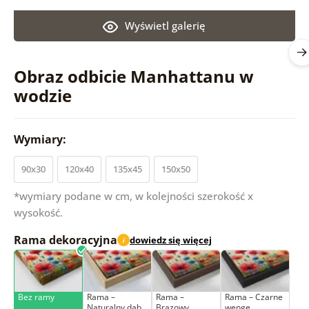
Wyświetl galerię
Obraz odbicie Manhattanu w
wodzie
Wymiary:
90x30
120x40
135x45
150x50
*wymiary podane w cm, w kolejności szerokość x
wysokość.
Rama dekoracyjna
dowiedz się więcej
i
Bez ramy
Rama –
Rama –
Rama – Czarne
Naturalny dąb
Brązowy
wenge