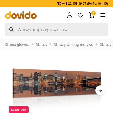
+48 22 153 19 07
(Pn-Pt: 10 - 15)
0
Strona główna
Obrazy
Obrazy według motywu
Obrazy 
Rabat -20%