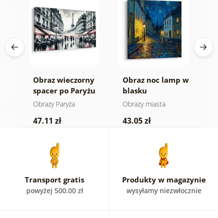
na
Obraz wieczorny
Obraz noc lamp w
O
spacer po Paryżu
blasku
s
g
Obrazy Paryża
Obrazy miasta
O
47.11 zł
43.05 zł
5
Transport gratis
Produkty w magazynie
powyżej 500.00 zł
wysyłamy niezwłocznie