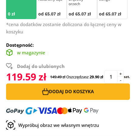
orzech
0 zł
od 65.07 zł
od 65.07 zł
od 65.07 zł
*cena dodatków zostanie doliczona do łącznej ceny w
koszyku
Dostępność:
w magazynie
Dodaj do ulubionych
119.59 zł
+
149.49 zł
Oszczędzasz
29.90 zł
szt.
-
DODAJ DO KOSZYKA
Wypróbuj obraz we własnym wnętrzu