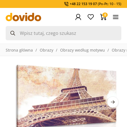
+48 22 153 19 07
(Pn-Pt: 10 - 15)
0
Strona główna
Obrazy
Obrazy według motywu
Obrazy 