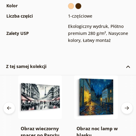
Kolor
Liczba części
1-częściowe
Ekologiczny wydruk
,
Płótno
Zalety USP
premium 280 g/m²
,
Nasycone
kolory
,
Łatwy montaż
Z tej samej kolekcji
na
Obraz wieczorny
Obraz noc lamp w
O
spacer po Paryżu
blasku
s