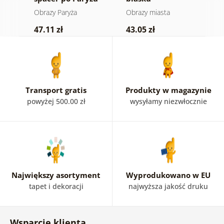
g
Obrazy Paryża
Obrazy miasta
O
47.11 zł
43.05 zł
5
Transport gratis
Produkty w magazynie
powyżej 500.00 zł
wysyłamy niezwłocznie
Największy asortyment
Wyprodukowano w EU
tapet i dekoracji
najwyższa jakość druku
Wsparcie klienta