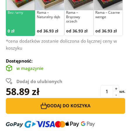
Bez ramy
Rama –
Rama –
Rama – Czarne
Naturalny dąb
Brązowy
wenge
orzech
0 zł
od 36.93 zł
od 36.93 zł
od 36.93 zł
*cena dodatków zostanie doliczona do łącznej ceny w
koszyku
Dostępność:
w magazynie
Dodaj do ulubionych
58.89 zł
+
szt.
-
DODAJ DO KOSZYKA