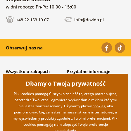
w dni robocze Pn-Pt: 10:00 - 15:00
+48 22 153 19 07
info@dovido.pl
Obserwuj nas na
Wszystko o zakupach
Przydatne informacje
Warunki handlowe i
O nas
Dbamy o Twoją prywatność
reklamacyjne
Często zadawane pytania
Prywatność
Kontakt
Pliki cookies pomogą Ci szybko znaleźć to, czego potrzebujesz,
Opcje wysyłki i płatności
Współpraca hurtowa
oszczędzą Twój czas i ograniczą wyświetlanie reklam którymi
Zwrot towarów
nie jesteś zainteresowany. Używamy plików
cookies
, aby
poinformować Cię, że jesteś na naszej stronie internetowej, a
my wyświetlamy produkty zgodnie z Twoimi preferencjami. Pliki
cookies pomagają nam ulepszyć Twoje preferencje
przeglądania.