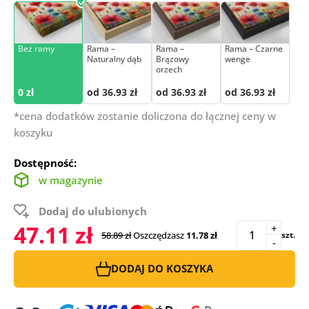
Bez ramy
Rama –
Rama –
Rama – Czarne
Naturalny dąb
Brązowy
wenge
orzech
0 zł
od 36.93 zł
od 36.93 zł
od 36.93 zł
*cena dodatków zostanie doliczona do łącznej ceny w
koszyku
Dostępność:
w magazynie
Dodaj do ulubionych
47.11 zł
+
58.89 zł
Oszczędzasz
11.78 zł
szt.
-
DODAJ DO KOSZYKA