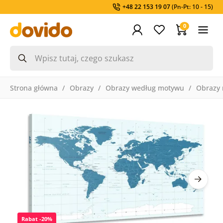
+48 22 153 19 07
(Pn-Pt: 10 - 15)
0
Strona główna
Obrazy
Obrazy według motywu
Obrazy
Rabat -20%