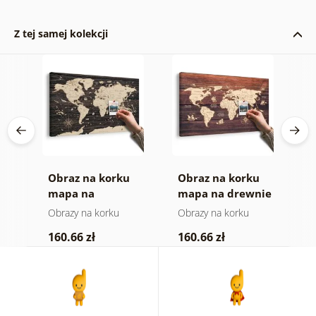
Z tej samej kolekcji
Obraz na korku
Obraz na korku
O
mapa na
mapa na drewnie
m
drewnianym tle
Obrazy na korku
Obrazy na korku
O
160.66 zł
160.66 zł
4