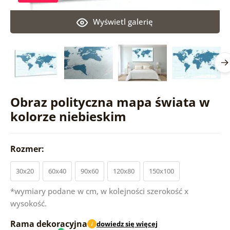
Wyświetl galerię
Obraz polityczna mapa świata w
kolorze niebieskim
Rozmer:
30x20
60x40
90x60
120x80
150x100
*wymiary podane w cm, w kolejności szerokość x
wysokość.
Rama dekoracyjna
dowiedz się więcej
i