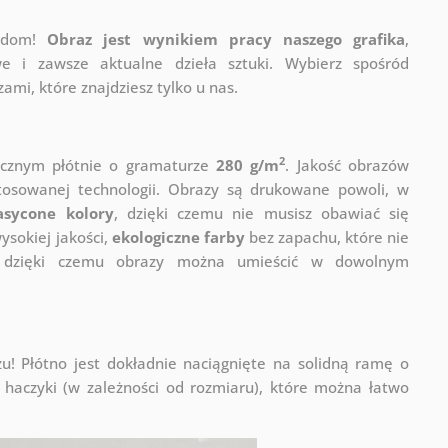
j dom!
Obraz jest wynikiem pracy naszego grafika
,
e i zawsze aktualne dzieła sztuki. Wybierz spośród
mi, które znajdziesz tylko u nas.
2
ycznym płótnie o gramaturze
280 g/m
. Jakość obrazów
stosowanej technologii. Obrazy są drukowane powoli, w
asycone kolory
, dzięki czemu nie musisz obawiać się
sokiej jakości,
ekologiczne farby
bez zapachu, które nie
a, dzięki czemu obrazy można umieścić w dowolnym
! Płótno jest dokładnie naciągnięte na solidną ramę o
haczyki (w zależności od rozmiaru), które można łatwo