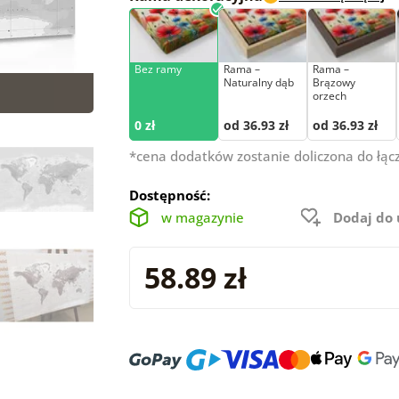
Bez ramy
Rama –
Rama –
Naturalny dąb
Brązowy
orzech
0 zł
od 36.93 zł
od 36.93 zł
*cena dodatków zostanie doliczona do łąc
Dostępność:
w magazynie
Dodaj do
58.89 zł