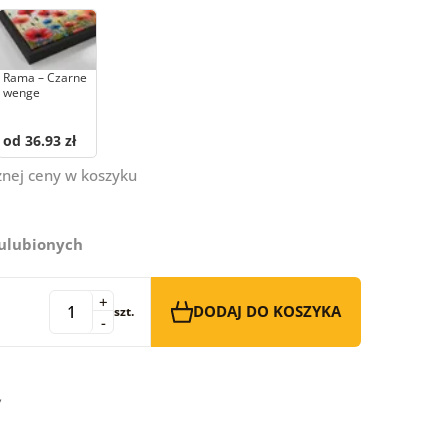
Rama – Czarne
wenge
od 36.93 zł
znej ceny w koszyku
 ulubionych
+
DODAJ DO KOSZYKA
szt.
-