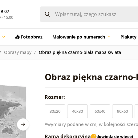
19 07
 - 15:00
📤 Fotoobraz
Malowanie po numerach
Plakaty
Obrazy mapy
Obraz piękna czarno-biała mapa świata
Obraz piękna czarno-
Rozmer:
30x20
40x30
60x40
90x60
*wymiary podane w cm, w kolejności szero
Rama dekoracyjna
dowiedz się więcej
i