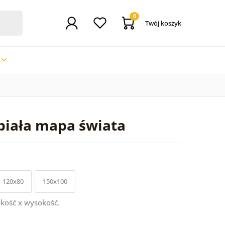
0
Twój koszyk
biała mapa świata
120x80
150x100
kość x wysokość.