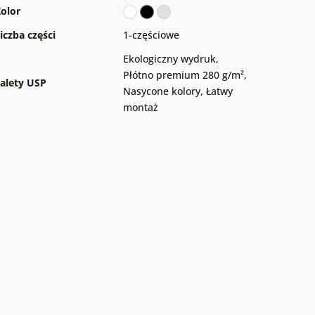
olor
iczba części
1-częściowe
Ekologiczny wydruk
,
Płótno premium 280 g/m²
,
alety USP
Nasycone kolory
,
Łatwy
montaż