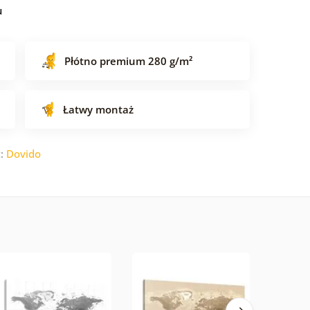
u
Płótno premium 280 g/m²
Łatwy montaż
t:
Dovido