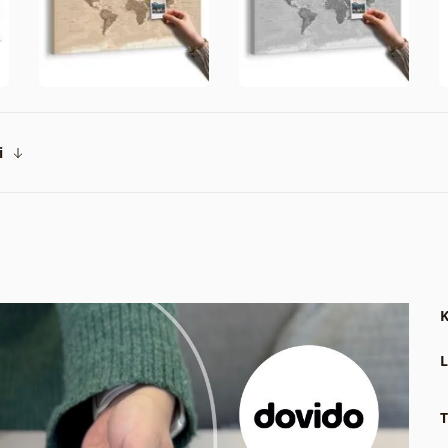
i
K
L
T