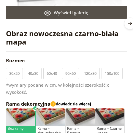
Wyświetl galerię
Obraz nowoczesna czarno-biała
mapa
Rozmer:
30x20
40x30
60x40
90x60
120x80
150x100
*wymiary podane w cm, w kolejności szerokość x
wysokość.
Rama dekoracyjna
dowiedz się więcej
i
Bez ramy
Rama –
Rama –
Rama – Czarne
Naturalny dąb
Brązowy
wenge