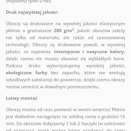
znajdziesz tylko u nas.
Druk najwyższej jakości
Obrazy są drukowane na wysokiej jakości elastycznym
2
płótnie o gramaturze
280 g/m
. Jakość obrazów zależy
nie tylko od materiału, ale także od zastosowanej
technologii. Obrazy są drukowane powoli, w wysokiej
jakości, co zapewnia
intensywne i nasycone kolory
,
dzięki czemu nie musisz obawiać się wyblakłych barw.
Podczas druku wykorzystujemy wysokiej jakości,
ekologiczne farby
bez zapachu, które nie emitują
szkodliwych substancji do powietrza, dzięki czemu obrazy
można umieścić w dowolnym pomieszczeniu.
Łatwy montaż
Obrazy można od razu powiesić w swoim wnętrzu! Płótno
jest dokładnie naciągnięte na solidną ramę o grubości 16
mm. Do obrazów dołączamy 1 lub 2 haczyki (w zależności
od rozmiaru), które można łatwo przykręcić do ramy