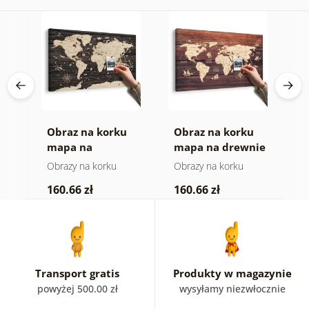
Obraz na korku
Obraz na korku
O
a
mapa na
mapa na drewnie
m
drewnianym tle
Obrazy na korku
Obrazy na korku
O
160.66 zł
160.66 zł
4
Transport gratis
Produkty w magazynie
powyżej 500.00 zł
wysyłamy niezwłocznie