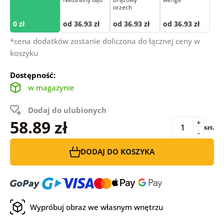
orzech
0 zł
od 36.93 zł
od 36.93 zł
od 36.93 zł
*cena dodatków zostanie doliczona do łącznej ceny w
koszyku
Dostępność:
w magazynie
Dodaj do ulubionych
58.89 zł
+
szt.
-
DODAJ DO KOSZYKA
Wypróbuj obraz we własnym wnętrzu