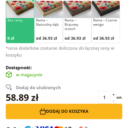
Bez ramy
Rama –
Rama –
Rama – Czarne
Naturalny dąb
Brązowy
wenge
orzech
0 zł
od 36.93 zł
od 36.93 zł
od 36.93 zł
*cena dodatków zostanie doliczona do łącznej ceny w
koszyku
Dostępność:
w magazynie
Dodaj do ulubionych
58.89 zł
+
szt.
-
DODAJ DO KOSZYKA