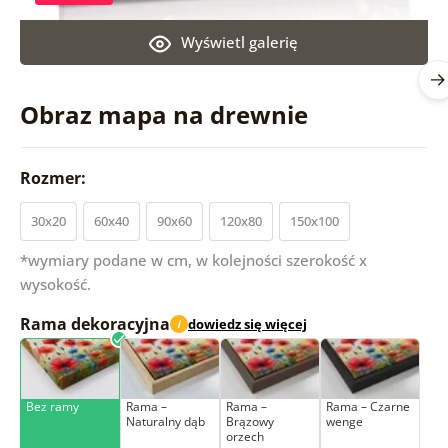
Wyświetl galerię
Obraz mapa na drewnie
Rozmer:
30x20
60x40
90x60
120x80
150x100
*wymiary podane w cm, w kolejności szerokość x
wysokość.
Rama dekoracyjna
dowiedz się więcej
i
Bez ramy
Rama –
Rama –
Rama – Czarne
Naturalny dąb
Brązowy
wenge
orzech