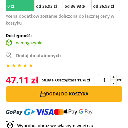
0 zł
od 36.93 zł
od 36.93 zł
od 36.93 zł
*cena dodatków zostanie doliczona do łącznej ceny w
koszyku
Dostępność:
w magazynie
Dodaj do ulubionych
47.11 zł
+
58.89 zł
Oszczędzasz
11.78 zł
szt.
-
DODAJ DO KOSZYKA
Wypróbuj obraz we własnym wnętrzu