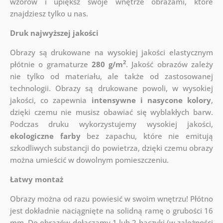
wzorów i upiększ swoje wnętrze obrazami, które
znajdziesz tylko u nas.
Druk najwyższej jakości
Obrazy są drukowane na wysokiej jakości elastycznym
2
płótnie o gramaturze
280 g/m
. Jakość obrazów zależy
nie tylko od materiału, ale także od zastosowanej
technologii. Obrazy są drukowane powoli, w wysokiej
jakości, co zapewnia
intensywne i nasycone kolory
,
dzięki czemu nie musisz obawiać się wyblakłych barw.
Podczas druku wykorzystujemy wysokiej jakości,
ekologiczne farby
bez zapachu, które nie emitują
szkodliwych substancji do powietrza, dzięki czemu obrazy
można umieścić w dowolnym pomieszczeniu.
Łatwy montaż
Obrazy można od razu powiesić w swoim wnętrzu! Płótno
jest dokładnie naciągnięte na solidną ramę o grubości 16
mm. Do obrazów dołączamy 1 lub 2 haczyki (w zależności