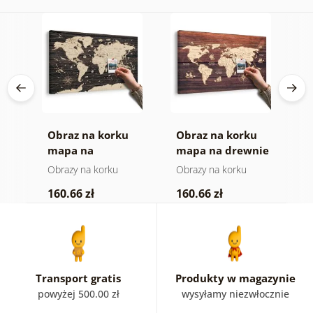
Obraz na korku
Obraz na korku
O
mapa na
mapa na drewnie
m
drewnianym tle
Obrazy na korku
Obrazy na korku
O
160.66 zł
160.66 zł
4
Transport gratis
Produkty w magazynie
powyżej 500.00 zł
wysyłamy niezwłocznie