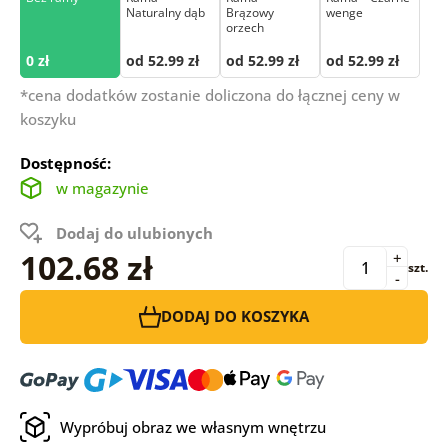
Naturalny dąb
Brązowy
wenge
orzech
0 zł
od 52.99 zł
od 52.99 zł
od 52.99 zł
*cena dodatków zostanie doliczona do łącznej ceny w
koszyku
Dostępność:
w magazynie
Dodaj do ulubionych
102.68 zł
+
szt.
-
DODAJ DO KOSZYKA
Wypróbuj obraz we własnym wnętrzu