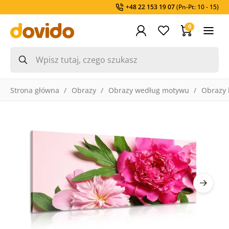
+48 22 153 19 07
(Pn-Pt: 10 - 15)
0
Strona główna
Obrazy
Obrazy według motywu
Obrazy 