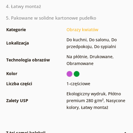
4. Łatwy montaż
5. Pakowane w solidne kartonowe pudełko
Kategorie
Obrazy kwiatów
Do kuchni
,
Do salonu
,
Do
Lokalizacja
przedpokoju
,
Do sypialni
Na płótnie
,
Drukowane
,
Technologia obrazów
Obramowane
Kolor
Liczba części
1-częściowe
Ekologiczny wydruk
,
Płótno
Zalety USP
premium 280 g/m²
,
Nasycone
kolory
,
Łatwy montaż
Z tej samej kolekcji