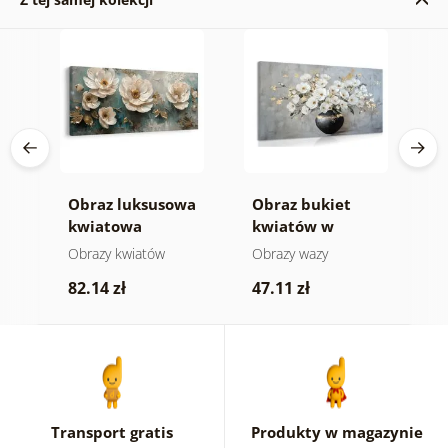
a
Obraz luksusowa
Obraz bukiet
O
cie
kwiatowa
kwiatów w
t
harmonia
czarnej wazie
Obrazy kwiatów
Obrazy wazy
O
82.14 zł
47.11 zł
8
Transport gratis
Produkty w magazynie