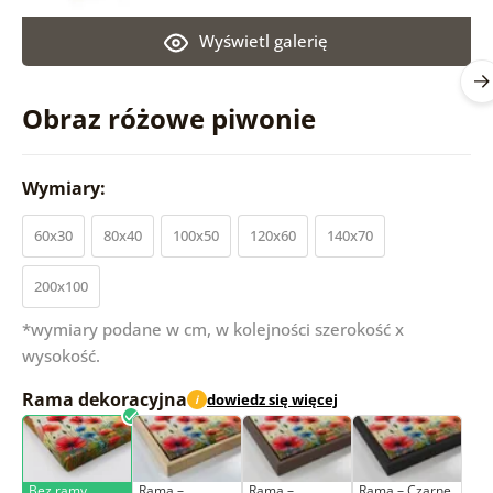
Wyświetl galerię
Obraz różowe piwonie
Wymiary:
60x30
80x40
100x50
120x60
140x70
200x100
*wymiary podane w cm, w kolejności szerokość x
wysokość.
Rama dekoracyjna
dowiedz się więcej
i
Bez ramy
Rama –
Rama –
Rama – Czarne