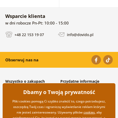
Wsparcie klienta
w dni robocze Pn-Pt: 10:00 - 15:00
+48 22 153 19 07
info@dovido.pl
Obserwuj nas na
Wszystko o zakupach
Przydatne informacje
Warunki handlowe i
O nas
Dbamy o Twoją prywatność
reklamacyjne
Często zadawane pytania
Prywatność
Kontakt
Pliki cookies pomogą Ci szybko znaleźć to, czego potrzebujesz,
Opcje wysyłki i płatności
Współpraca hurtowa
oszczędzą Twój czas i ograniczą wyświetlanie reklam którymi
Zwrot towarów
nie jesteś zainteresowany. Używamy plików
cookies
, aby
poinformować Cię, że jesteś na naszej stronie internetowej, a