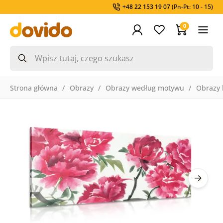
+48 22 153 19 07
(Pn-Pt: 10 - 15)
0
Strona główna
Obrazy
Obrazy według motywu
Obrazy 