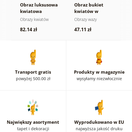
e
Obraz luksusowa
Obraz bukiet
O
nie
kwiatowa
kwiatów w
t
harmonia
czarnej wazie
Obrazy kwiatów
Obrazy wazy
O
82.14 zł
47.11 zł
8
Transport gratis
Produkty w magazynie
powyżej 500.00 zł
wysyłamy niezwłocznie
Największy asortyment
Wyprodukowano w EU
tapet i dekoracji
najwyższa jakość druku