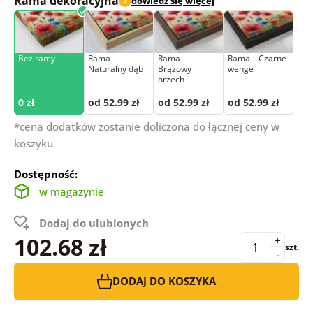
Rama dekoracyjna
dowiedz się więcej
i
Bez ramy
Rama –
Rama –
Rama – Czarne
Naturalny dąb
Brązowy
wenge
orzech
0 zł
od 52.99 zł
od 52.99 zł
od 52.99 zł
*cena dodatków zostanie doliczona do łącznej ceny w
koszyku
Dostępność:
w magazynie
Dodaj do ulubionych
102.68 zł
+
szt.
-
DODAJ DO KOSZYKA