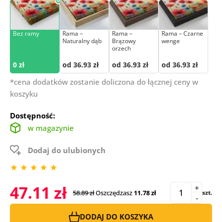
Bez ramy
Rama –
Rama –
Rama – Czarne
Naturalny dąb
Brązowy
wenge
orzech
0 zł
od 36.93 zł
od 36.93 zł
od 36.93 zł
*cena dodatków zostanie doliczona do łącznej ceny w
koszyku
Dostępność:
w magazynie
Dodaj do ulubionych
47.11 zł
+
58.89 zł
Oszczędzasz
11.78 zł
szt.
-
DODAJ DO KOSZYKA