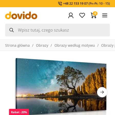
+48 22 153 19 07
(Pn-Pt: 10 - 15)
0
Strona główna
Obrazy
Obrazy według motywu
Obrazy 
Rabat -20%