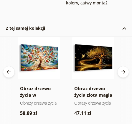
kolory
,
Łatwy montaż
Z tej samej kolekcji
Obraz drzewo
Obraz drzewo
O
wej
życia w
życia złota magia
s
kolorowym
ia
Obrazy drzewa życia
Obrazy drzewa życia
O
witrażu
k
58.89 zł
47.11 zł
5