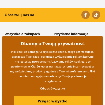
Obserwuj nas na
Wszystko o zakupach
Przydatne informacje
Warunki handlowe i
O nas
Dbamy o Twoją prywatność
reklamacyjne
Często zadawane pytania
Prywatność
Kontakt
Pliki cookies pomogą Ci szybko znaleźć to, czego potrzebujesz,
Opcje wysyłki i płatności
Współpraca hurtowa
oszczędzą Twój czas i ograniczą wyświetlanie reklam którymi
Zwrot towarów
nie jesteś zainteresowany. Używamy plików
cookies
, aby
poinformować Cię, że jesteś na naszej stronie internetowej, a
my wyświetlamy produkty zgodnie z Twoimi preferencjami. Pliki
cookies pomagają nam ulepszyć Twoje preferencje
przeglądania.
Odrzucić wszystko
Copyright ©2019 © Dovido.pl.
Przyjąć wszystko
Webdesign
Litvanyi.sk
| Sklep internetowy został stworzony przez