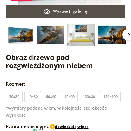
Wyświetl galerię
Obraz drzewo pod
rozgwieżdżonym niebem
Rozmer:
30x20
40x30
60x40
90x60
120x80
150x100
*wymiary podane w cm, w kolejności szerokość x
wysokość.
Rama dekoracyjna
dowiedz się więcej
i