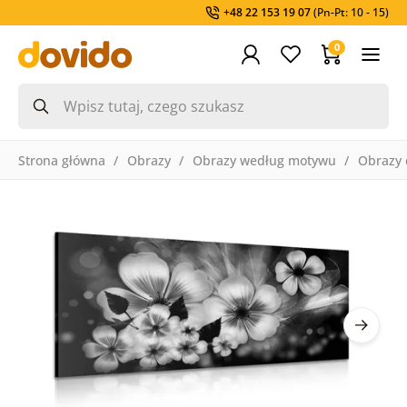
+48 22 153 19 07
(Pn-Pt: 10 - 15)
0
Strona główna
Obrazy
Obrazy według motywu
Obrazy 