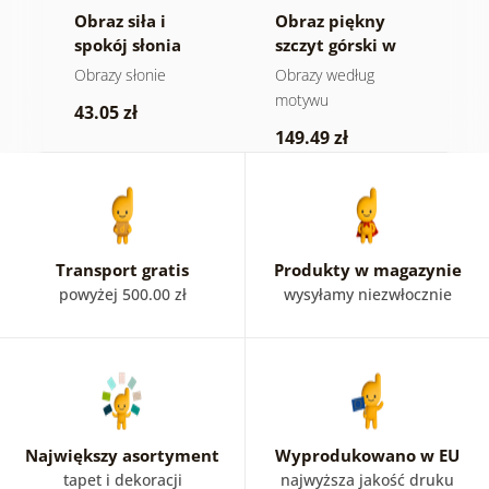
Obraz siła i
Obraz piękny
O
spokój słonia
szczyt górski w
n
wersji czarno-
m
e
Obrazy słonie
Obrazy według
V
białej
a
motywu
43.05 zł
1
149.49 zł
Transport gratis
Produkty w magazynie
powyżej 500.00 zł
wysyłamy niezwłocznie
Największy asortyment
Wyprodukowano w EU
tapet i dekoracji
najwyższa jakość druku