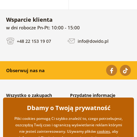
Wsparcie klienta
w dni robocze Pn-Pt: 10:00 - 15:00
+48 22 153 19 07
info@dovido.pl
Obserwuj nas na
Wszystko o zakupach
Przydatne informacje
Warunki handlowe i
O nas
Dbamy o Twoją prywatność
reklamacyjne
Często zadawane pytania
Prywatność
Kontakt
Pliki cookies pomogą Ci szybko znaleźć to, czego potrzebujesz,
Opcje wysyłki i płatności
Współpraca hurtowa
oszczędzą Twój czas i ograniczą wyświetlanie reklam którymi
Zwrot towarów
nie jesteś zainteresowany. Używamy plików
cookies
, aby