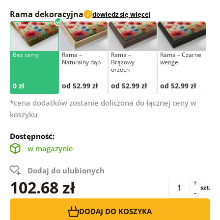
Rama dekoracyjna
dowiedz się więcej
i
Bez ramy
Rama –
Rama –
Rama – Czarne
Naturalny dąb
Brązowy
wenge
orzech
0 zł
od 52.99 zł
od 52.99 zł
od 52.99 zł
*cena dodatków zostanie doliczona do łącznej ceny w
koszyku
Dostępność:
w magazynie
Dodaj do ulubionych
102.68 zł
+
szt.
-
DODAJ DO KOSZYKA