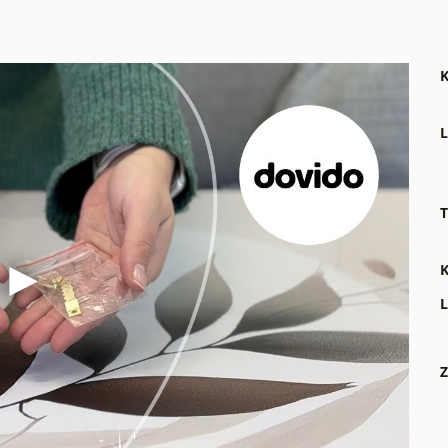
K
L
T
K
L
Z