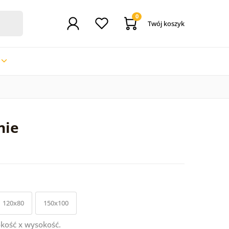
0
Twój koszyk
nie
120x80
150x100
kość x wysokość.