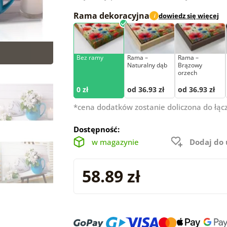
Rama dekoracyjna
dowiedz się więcej
i
Bez ramy
Rama –
Rama –
Naturalny dąb
Brązowy
orzech
0 zł
od 36.93 zł
od 36.93 zł
*cena dodatków zostanie doliczona do łąc
Dostępność:
w magazynie
Dodaj do
58.89 zł