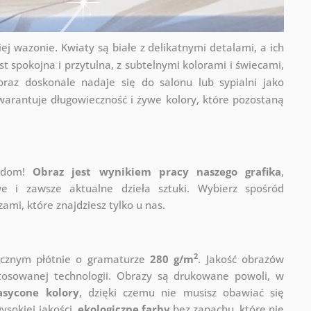
ej wazonie. Kwiaty są białe z delikatnymi detalami, a ich
st spokojna i przytulna, z subtelnymi kolorami i świecami,
raz doskonale nadaje się do salonu lub sypialni jako
gwarantuje długowieczność i żywe kolory, które pozostaną
j dom!
Obraz jest wynikiem pracy naszego grafika
,
e i zawsze aktualne dzieła sztuki. Wybierz spośród
mi, które znajdziesz tylko u nas.
2
ycznym płótnie o gramaturze
280 g/m
. Jakość obrazów
stosowanej technologii. Obrazy są drukowane powoli, w
asycone kolory
, dzięki czemu nie musisz obawiać się
sokiej jakości,
ekologiczne farby
bez zapachu, które nie