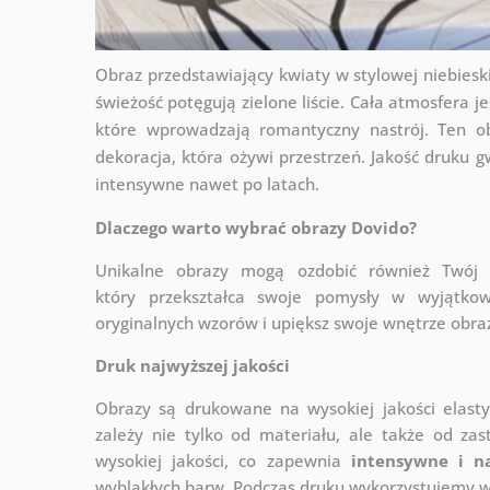
Obraz przedstawiający kwiaty w stylowej niebieski
świeżość potęgują zielone liście. Cała atmosfera je
które wprowadzają romantyczny nastrój. Ten ob
dekoracja, która ożywi przestrzeń. Jakość druku 
intensywne nawet po latach.
Dlaczego warto wybrać obrazy Dovido?
Unikalne obrazy mogą ozdobić również Twó
który
przekształca swoje pomysły w wyjątkow
oryginalnych wzorów i upiększ swoje wnętrze obraza
Druk najwyższej jakości
Obrazy są drukowane na wysokiej jakości elast
zależy nie tylko od materiału, ale także od za
wysokiej jakości, co zapewnia
intensywne i n
wyblakłych barw. Podczas druku wykorzystujemy wy