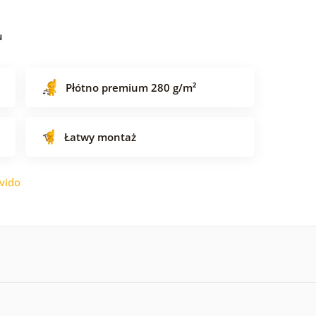
u
Płótno premium 280 g/m²
Łatwy montaż
vido