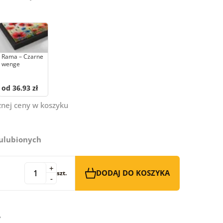
Rama – Czarne
wenge
od 36.93 zł
znej ceny w koszyku
 ulubionych
+
DODAJ DO KOSZYKA
szt.
-