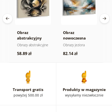
a
Obraz
Obraz
O
gii
abstrakcyjny
nowoczesna
a
księżyc nad wodą
abstrakcja z
h
e
Obrazy abstrakcyjne
Obrazy jeziora
O
naturą
58.89 zł
82.14 zł
5
Transport gratis
Produkty w magazynie
powyżej 500.00 zł
wysyłamy niezwłocznie