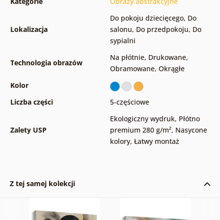
Kategorie
Obrazy abstrakcyjne
Do pokoju dziecięcego
,
Do
Lokalizacja
salonu
,
Do przedpokoju
,
Do
sypialni
Na płótnie
,
Drukowane
,
Technologia obrazów
Obramowane
,
Okrągłe
Kolor
Liczba części
5-częściowe
Ekologiczny wydruk
,
Płótno
Zalety USP
premium 280 g/m²
,
Nasycone
kolory
,
Łatwy montaż
Z tej samej kolekcji