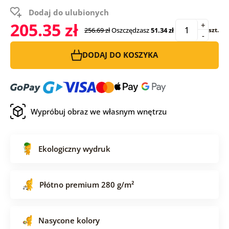
Dodaj do ulubionych
205.35 zł
+
256.69 zł
Oszczędzasz
51.34 zł
szt.
-
DODAJ DO KOSZYKA
Wypróbuj obraz we własnym wnętrzu
Ekologiczny wydruk
Płótno premium 280 g/m²
Nasycone kolory