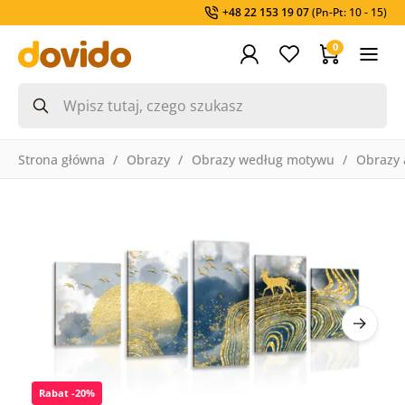
+48 22 153 19 07
(Pn-Pt: 10 - 15)
0
Strona główna
Obrazy
Obrazy według motywu
Obrazy 
Rabat -20%