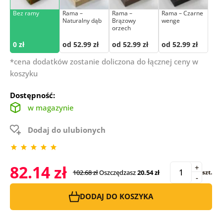
Bez ramy
Rama –
Rama –
Rama – Czarne
Naturalny dąb
Brązowy
wenge
orzech
0 zł
od 52.99 zł
od 52.99 zł
od 52.99 zł
*cena dodatków zostanie doliczona do łącznej ceny w
koszyku
Dostępność:
w magazynie
Dodaj do ulubionych
82.14 zł
+
102.68 zł
Oszczędzasz
20.54 zł
szt.
-
DODAJ DO KOSZYKA