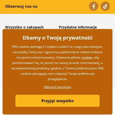
Obserwuj nas na
Wszystko o zakupach
Przydatne informacje
Warunki handlowe i
O nas
Dbamy o Twoją prywatność
reklamacyjne
Często zadawane pytania
Prywatność
Kontakt
Pliki cookies pomogą Ci szybko znaleźć to, czego potrzebujesz,
Opcje wysyłki i płatności
Współpraca hurtowa
oszczędzą Twój czas i ograniczą wyświetlanie reklam którymi
Zwrot towarów
nie jesteś zainteresowany. Używamy plików
cookies
, aby
poinformować Cię, że jesteś na naszej stronie internetowej, a
my wyświetlamy produkty zgodnie z Twoimi preferencjami. Pliki
cookies pomagają nam ulepszyć Twoje preferencje
przeglądania.
Odrzucić wszystko
Copyright ©2019 © Dovido.pl.
Przyjąć wszystko
Webdesign
Litvanyi.sk
| Sklep internetowy został stworzony przez