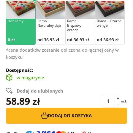
Bez ramy
Rama –
Rama –
Rama – Czarne
Naturalny dąb
Brązowy
wenge
orzech
0 zł
od 36.93 zł
od 36.93 zł
od 36.93 zł
*cena dodatków zostanie doliczona do łącznej ceny w
koszyku
Dostępność:
w magazynie
Dodaj do ulubionych
58.89 zł
+
szt.
-
DODAJ DO KOSZYKA