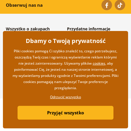
Obserwuj nas na
Wszystko o zakupach
Przydatne informacje
Warunki handlowe i
O nas
Dbamy o Twoją prywatność
reklamacyjne
Często zadawane pytania
Prywatność
Kontakt
Pliki cookies pomogą Ci szybko znaleźć to, czego potrzebujesz,
Opcje wysyłki i płatności
Współpraca hurtowa
oszczędzą Twój czas i ograniczą wyświetlanie reklam którymi
Zwrot towarów
nie jesteś zainteresowany. Używamy plików
cookies
, aby
poinformować Cię, że jesteś na naszej stronie internetowej, a
my wyświetlamy produkty zgodnie z Twoimi preferencjami. Pliki
cookies pomagają nam ulepszyć Twoje preferencje
przeglądania.
Odrzucić wszystko
Copyright ©2019 © Dovido.pl.
Przyjąć wszystko
Webdesign
Litvanyi.sk
| Sklep internetowy został stworzony przez