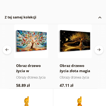
Z tej samej kolekcji
Obraz drzewo
Obraz drzewo
O
życia w
życia złota magia
ż
kolorowym
ia
Obrazy drzewa życia
Obrazy drzewa życia
O
witrażu
58.89 zł
47.11 zł
4