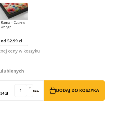
Rama – Czarne
wenge
od 52.99 zł
znej ceny w koszyku
 ulubionych
+
DODAJ DO KOSZYKA
szt.
54 zł
-