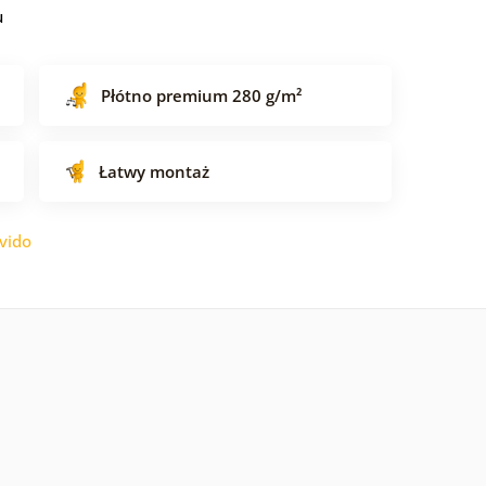
u
Płótno premium 280 g/m²
Łatwy montaż
vido