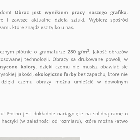
j dom!
Obraz jest wynikiem pracy naszego grafika
,
e i zawsze aktualne dzieła sztuki. Wybierz spośród
mi, które znajdziesz tylko u nas.
2
ycznym płótnie o gramaturze
280 g/m
. Jakość obrazów
stosowanej technologii. Obrazy są drukowane powoli, w
asycone kolory
, dzięki czemu nie musisz obawiać się
sokiej jakości,
ekologiczne farby
bez zapachu, które nie
a, dzięki czemu obrazy można umieścić w dowolnym
! Płótno jest dokładnie naciągnięte na solidną ramę o
haczyki (w zależności od rozmiaru), które można łatwo