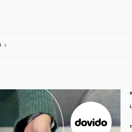
i
K
L
T