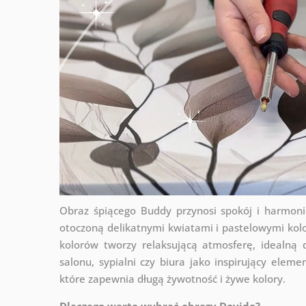
Obraz śpiącego Buddy przynosi spokój i harmon
otoczoną delikatnymi kwiatami i pastelowymi kol
kolorów tworzy relaksującą atmosferę, idealną
salonu, sypialni czy biura jako inspirujący elem
które zapewnia długą żywotność i żywe kolory.
Dlaczego warto wybrać obrazy Dovido?