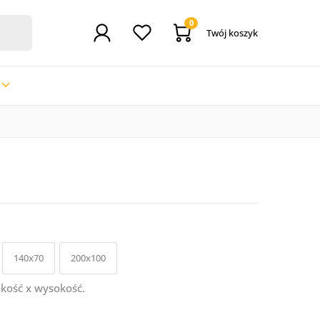
0
Twój koszyk
140x70
200x100
kość x wysokość.