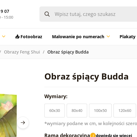
19 07
 - 15:00
📤 Fotoobraz
Malowanie po numerach
Plakaty
Obrazy Feng Shui
Obraz śpiący Budda
Obraz śpiący Budda
Wymiary:
60x30
80x40
100x50
120x60
*wymiary podane w cm, w kolejności szero
Rama dekoracyjna
dowiedz się więcej
i