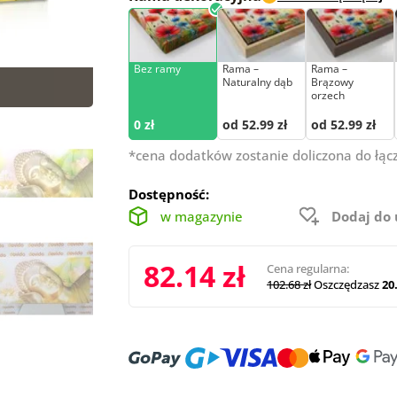
Bez ramy
Rama –
Rama –
Naturalny dąb
Brązowy
orzech
0 zł
od 52.99 zł
od 52.99 zł
*cena dodatków zostanie doliczona do łąc
Dostępność:
w magazynie
Dodaj do
82.14 zł
Cena regularna:
102.68 zł
Oszczędzasz
20.