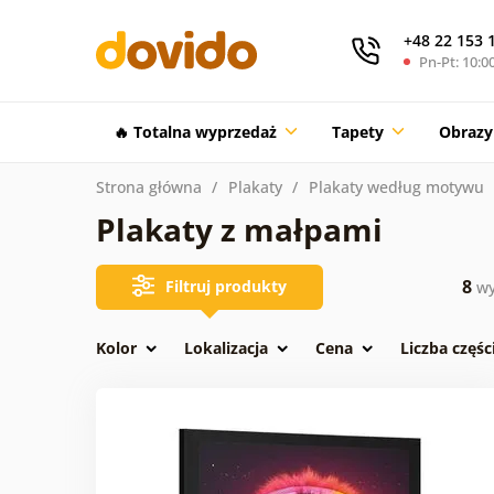
+48 22 153 
Pn-Pt: 10:00
🔥 Totalna wyprzedaż
Tapety
Obrazy
Strona główna
Plakaty
Plakaty według motywu
Plakaty z małpami
8
Filtruj produkty
wy
Kolor
Lokalizacja
Cena
Liczba częśc