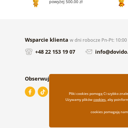
powyżej 500.00 zł
Wsparcie klienta
w dni robocze Pn-Pt: 10:00 
+48 22 153 19 07
info@dovido.
Obserwuj nas na
Pliki cookies pomogą Ci szybko znal
Używamy plików
cookies
, aby poinfor
cookies pomagają nam 