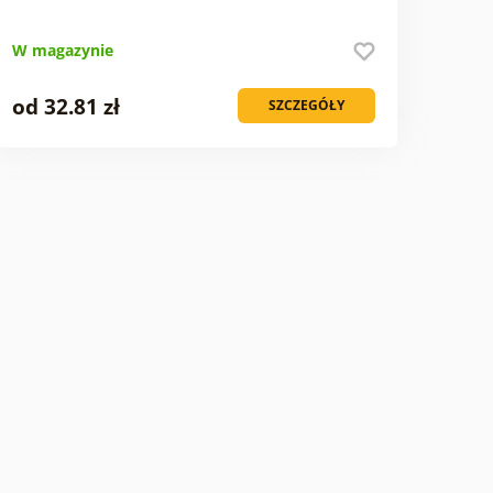
W magazynie
od 32.81 zł
SZCZEGÓŁY