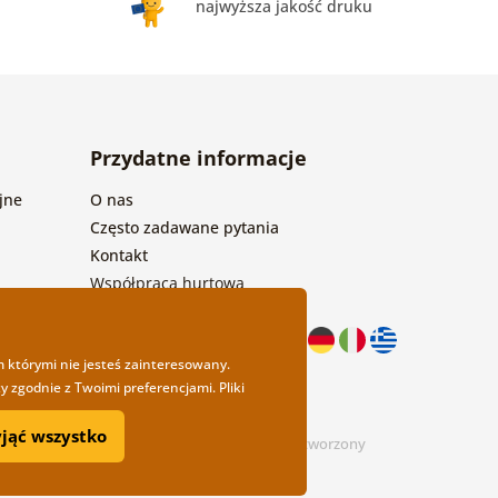
najwyższa jakość druku
Przydatne informacje
jne
O nas
Często zadawane pytania
Kontakt
Współpraca hurtowa
m którymi nie jesteś zainteresowany.
 zgodnie z Twoimi preferencjami. Pliki
yjąć wszystko
design
Litvanyi.sk
| Sklep internetowy został stworzony