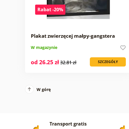
Rabat -20%
Plakat zwierzęcej małpy-gangstera
W magazynie
od 26.25 zł
32.81 zł
SZCZEGÓŁY
W górę
Transport gratis