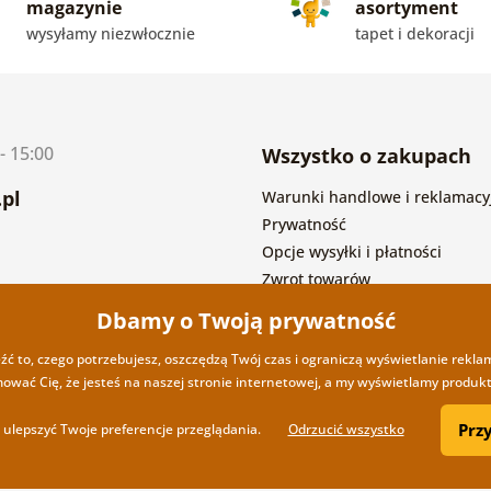
magazynie
asortyment
wysyłamy niezwłocznie
tapet i dekoracji
- 15:00
Wszystko o zakupach
pl
Warunki handlowe i reklamacy
Prywatność
Opcje wysyłki i płatności
Zwrot towarów
Dbamy o Twoją prywatność
eźć to, czego potrzebujesz, oszczędzą Twój czas i ograniczą wyświetlanie rekla
mować Cię, że jesteś na naszej stronie internetowej, a my wyświetlamy produkty
Prz
ulepszyć Twoje preferencje przeglądania.
Odrzucić wszystko
Copyright ©2019 © Dovido.pl.
Web
przez