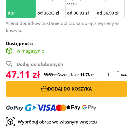
orzech
0 zł
od 36.93 zł
od 36.93 zł
od 36.93 zł
*cena dodatków zostanie doliczona do łącznej ceny w
koszyku
Dostępność:
w magazynie
Dodaj do ulubionych
47.11 zł
+
58.89 zł
Oszczędzasz
11.78 zł
szt.
-
DODAJ DO KOSZYKA
Wypróbuj obraz we własnym wnętrzu