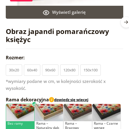
Wyświetl galerię
Obraz japandi pomarańczowy
księżyc
Rozmer:
30x20
60x40
90x60
120x80
150x100
*wymiary podane w cm, w kolejności szerokość x
wysokość.
Rama dekoracyjna
dowiedz się więcej
i
Bez ramy
Rama –
Rama –
Rama – Czarne
Naturalny dąb
Brązowy
wenge