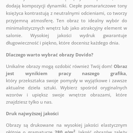
dodają kompozycji dynamiki. Ciepłe pomarańczowe tony
księżyca kontrastują z neutralnymi odcieniami, co tworzy
przyjemną atmosferę. Ten obraz to idealny wybór do
minimalistycznych wnętrz lub jako atrakcyjny element w
salonie. Wysokiej jakości wydruk gwarantuje
długowieczność i piękno, które docenisz każdego dnia.
Dlaczego warto wybrać obrazy Dovido?
Unikalne obrazy mogą ozdobić również Twój dom!
Obraz
jest wynikiem pracy naszego grafika
,
który
przekształca swoje pomysły w wyjątkowe i zawsze
aktualne dzieła sztuki. Wybierz spośród oryginalnych
wzorów i upiększ swoje wnętrze obrazami, które
znajdziesz tylko u nas.
Druk najwyższej jakości
Obrazy są drukowane na wysokiej jakości elastycznym
2
płótnie o gramaturze
280 g/m
. Jakość obrazów zależy