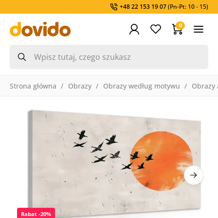
+48 22 153 19 07
(Pn-Pt: 10 - 15)
0
Strona główna
Obrazy
Obrazy według motywu
Obrazy 
Rabat -20%