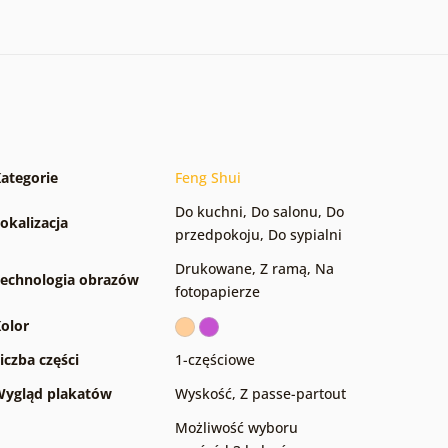
ategorie
Feng Shui
Do kuchni
,
Do salonu
,
Do
okalizacja
przedpokoju
,
Do sypialni
Drukowane
,
Z ramą
,
Na
echnologia obrazów
fotopapierze
olor
iczba części
1-częściowe
ygląd plakatów
Wyskość
,
Z passe-partout
Możliwość wyboru