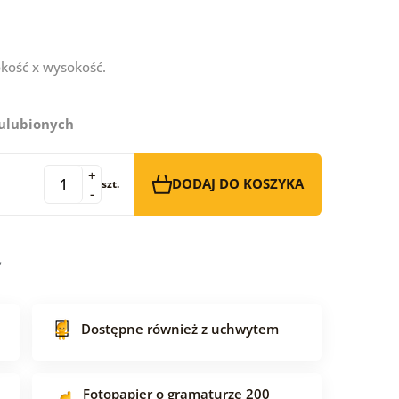
kość x wysokość.
 ulubionych
+
DODAJ DO KOSZYKA
szt.
-
Dostępne również z uchwytem
Fotopapier o gramaturze 200