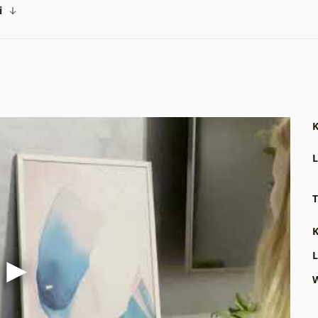
i
K
L
T
K
L
W