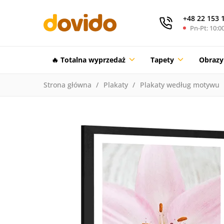
+48 22 153 
Pn-Pt: 10:00
🔥 Totalna wyprzedaż
Tapety
Obrazy
Strona główna
Plakaty
Plakaty według motywu