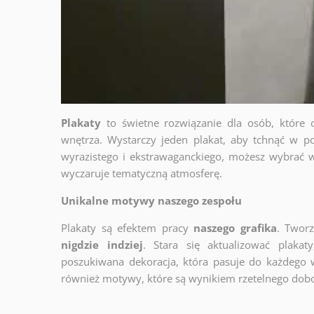
Plakaty
to świetne rozwiązanie dla osób, które 
wnętrza. Wystarczy jeden plakat, aby tchnąć w po
wyrazistego i ekstrawaganckiego, możesz wybrać w
wyczaruje tematyczną atmosferę.
Unikalne motywy naszego zespołu
Plakaty są efektem pracy
naszego grafika
. Twor
nigdzie indziej
. Stara się aktualizować plakat
poszukiwana dekoracja, która pasuje do każdego 
również motywy, które są wynikiem rzetelnego dob