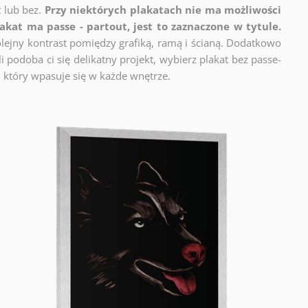
t lub bez.
Przy niektórych plakatach nie ma możliwości
lakat ma passe - partout, jest to zaznaczone w tytule.
lejny kontrast pomiędzy grafiką, ramą i ścianą. Dodatkowo
 podoba ci się delikatny projekt, wybierz plakat bez passe-
 który wpasuje się w każde wnętrze.