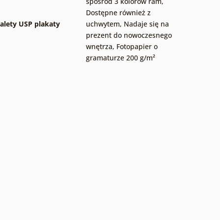
spośród 3 kolorów ram
,
Dostępne również z
alety USP plakaty
uchwytem
,
Nadaje się na
prezent do nowoczesnego
wnętrza
,
Fotopapier o
gramaturze 200 g/m²