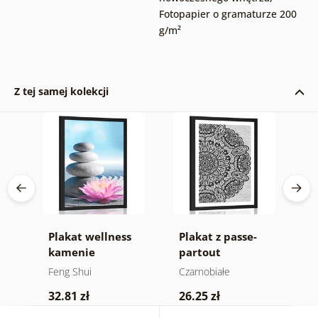
Fotopapier o gramaturze 200
g/m²
Z tej samej kolekcji
ki
Plakat wellness
Plakat z passe-
P
kamenie
partout
p
kwiatowa
s
Feng Shui
Czarnobiałe
F
Mandala w
d
32.81 zł
26.25 zł
3
czarno-białym
M
kolorze
n