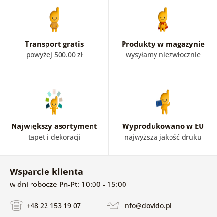
k
Transport gratis
Produkty w magazynie
powyżej 500.00 zł
wysyłamy niezwłocznie
Największy asortyment
Wyprodukowano w EU
tapet i dekoracji
najwyższa jakość druku
Wsparcie klienta
w dni robocze Pn-Pt: 10:00 - 15:00
+48 22 153 19 07
info@dovido.pl