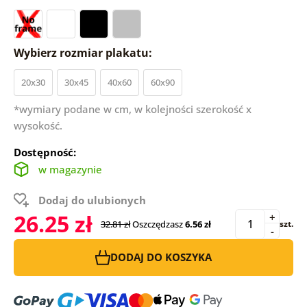
Wybierz rozmiar plakatu:
20x30
30x45
40x60
60x90
*wymiary podane w cm, w kolejności szerokość x
wysokość.
Dostępność:
w magazynie
Dodaj do ulubionych
26.25 zł
+
32.81 zł
Oszczędzasz
6.56 zł
szt.
-
DODAJ DO KOSZYKA