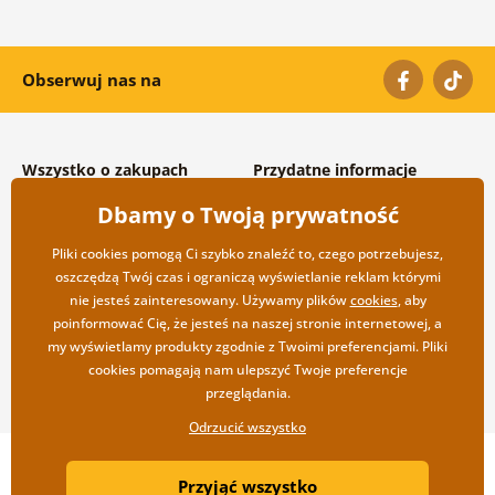
Obserwuj nas na
Wszystko o zakupach
Przydatne informacje
Warunki handlowe i
O nas
Dbamy o Twoją prywatność
reklamacyjne
Często zadawane pytania
Prywatność
Kontakt
Pliki cookies pomogą Ci szybko znaleźć to, czego potrzebujesz,
Opcje wysyłki i płatności
Współpraca hurtowa
oszczędzą Twój czas i ograniczą wyświetlanie reklam którymi
Zwrot towarów
nie jesteś zainteresowany. Używamy plików
cookies
, aby
poinformować Cię, że jesteś na naszej stronie internetowej, a
my wyświetlamy produkty zgodnie z Twoimi preferencjami. Pliki
cookies pomagają nam ulepszyć Twoje preferencje
przeglądania.
Odrzucić wszystko
Copyright ©2019 © Dovido.pl.
Przyjąć wszystko
Webdesign
Litvanyi.sk
| Sklep internetowy został stworzony przez