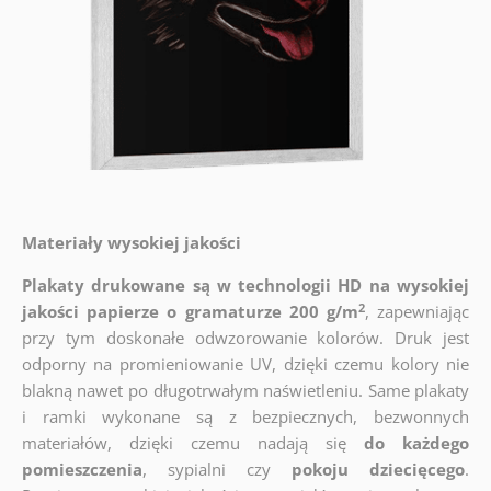
Materiały wysokiej jakości
Plakaty drukowane są w technologii HD na wysokiej
2
jakości papierze o gramaturze 200 g/m
, zapewniając
przy tym doskonałe odwzorowanie kolorów. Druk jest
odporny na promieniowanie UV, dzięki czemu kolory nie
blakną nawet po długotrwałym naświetleniu. Same plakaty
i ramki wykonane są z bezpiecznych, bezwonnych
materiałów, dzięki czemu nadają się
do każdego
pomieszczenia
, sypialni czy
pokoju dziecięcego
.