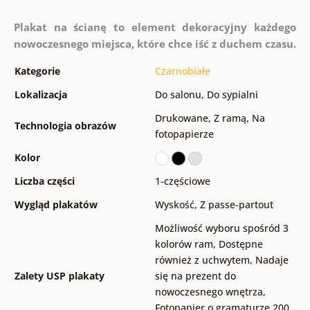
Plakat na ścianę to element dekoracyjny każdego
nowoczesnego miejsca, które chce iść z duchem czasu.
Kategorie
Czarnobiałe
Lokalizacja
Do salonu
,
Do sypialni
Drukowane
,
Z ramą
,
Na
Technologia obrazów
fotopapierze
Kolor
Liczba części
1-częściowe
Wygląd plakatów
Wyskość
,
Z passe-partout
Możliwość wyboru spośród 3
kolorów ram
,
Dostępne
również z uchwytem
,
Nadaje
Zalety USP plakaty
się na prezent do
nowoczesnego wnętrza
,
Fotopapier o gramaturze 200