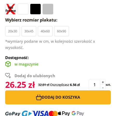
Wybierz rozmiar plakatu:
20x30
30x45
40x60
60x90
*wymiary podane w cm, w kolejności szerokość x
wysokość.
Dostępność:
w magazynie
Dodaj do ulubionych
26.25 zł
+
32.81 zł
Oszczędzasz
6.56 zł
szt.
-
DODAJ DO KOSZYKA