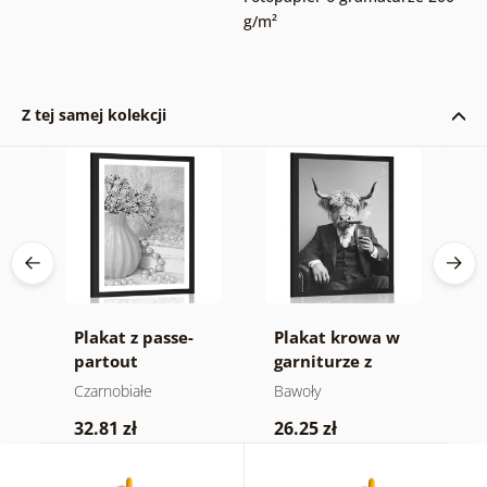
g/m²
Z tej samej kolekcji
Plakat z passe-
Plakat krowa w
P
partout
garniturze z
p
 w
luksusowe zacisze
cygarem i whisky
k
Czarnobiałe
Bawoły
C
w czerni i bieli
M
32.81 zł
26.25 zł
2
c
k