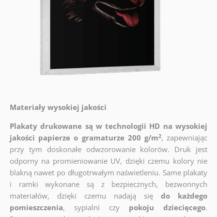
Materiały wysokiej jakości
Plakaty drukowane są w technologii HD na wysokiej
2
jakości papierze o gramaturze 200 g/m
, zapewniając
przy tym doskonałe odwzorowanie kolorów. Druk jest
odporny na promieniowanie UV, dzięki czemu kolory nie
blakną nawet po długotrwałym naświetleniu. Same plakaty
i ramki wykonane są z bezpiecznych, bezwonnych
materiałów, dzięki czemu nadają się
do każdego
pomieszczenia
, sypialni czy
pokoju dziecięcego
.