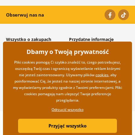
Obserwuj nas na
Wszystko o zakupach
Przydatne informacje
Warunki handlowe i
O nas
Dbamy o Twoją prywatność
reklamacyjne
Często zadawane pytania
Prywatność
Kontakt
Pliki cookies pomogą Ci szybko znaleźć to, czego potrzebujesz,
Opcje wysyłki i płatności
Współpraca hurtowa
oszczędzą Twój czas i ograniczą wyświetlanie reklam którymi
Zwrot towarów
nie jesteś zainteresowany. Używamy plików
cookies
, aby
poinformować Cię, że jesteś na naszej stronie internetowej, a
my wyświetlamy produkty zgodnie z Twoimi preferencjami. Pliki
cookies pomagają nam ulepszyć Twoje preferencje
przeglądania.
Odrzucić wszystko
Copyright ©2019 © Dovido.pl.
Przyjąć wszystko
Webdesign
Litvanyi.sk
| Sklep internetowy został stworzony przez