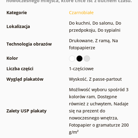
nowoczesnego miejsca, które chce iść z duchem czasu.
Kategorie
Czarnobiałe
Do kuchni
,
Do salonu
,
Do
Lokalizacja
przedpokoju
,
Do sypialni
Drukowane
,
Z ramą
,
Na
Technologia obrazów
fotopapierze
Kolor
Liczba części
1-częściowe
Wygląd plakatów
Wyskość
,
Z passe-partout
Możliwość wyboru spośród 3
kolorów ram
,
Dostępne
również z uchwytem
,
Nadaje
Zalety USP plakaty
się na prezent do
nowoczesnego wnętrza
,
Fotopapier o gramaturze 200
g/m²