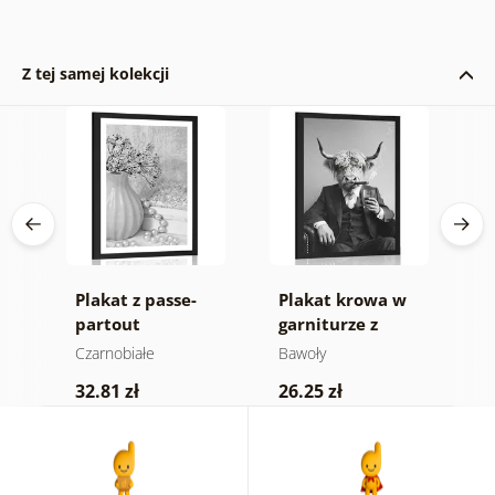
Z tej samej kolekcji
Plakat z passe-
Plakat krowa w
P
partout
garniturze z
p
 w
luksusowe zacisze
cygarem i whisky
k
Czarnobiałe
Bawoły
C
w czerni i bieli
M
32.81 zł
26.25 zł
2
c
k