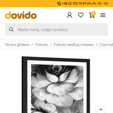
+48 22 153 19 07
(Pn-Pt: 10 - 15)
0
Strona główna
Plakaty
Plakaty według motywu
Czarnob