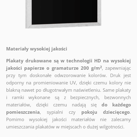
Materiały wysokiej jakości
Plakaty drukowane są w technologii HD na wysokiej
2
jakości papierze o gramaturze 200 g/m
, zapewniając
przy tym doskonałe odwzorowanie kolorów. Druk jest
odporny na promieniowanie UV, dzięki czemu kolory nie
blakną nawet po długotrwałym naświetleniu. Same plakaty
i ramki wykonane są z bezpiecznych, bezwonnych
materiałów, dzięki czemu nadają się
do każdego
pomieszczenia
, sypialni czy
pokoju dziecięcego
.
Pomimo wysokiej jakości materiałów nie zalecamy
umieszczania plakatów w miejscach o dużej wilgotności.