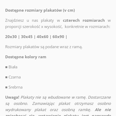
Dostępne rozmiary plakatów (v cm)
Znajdziesz u nas plakaty w
czterech rozmiarach
w
proporcji szerokość x wysokość, konkretnie w rozmiarach:
20x30 | 30x45 | 40x60 | 60x90 |
Rozmiary plakatów są podane wraz z ramą.
Dostępne kolory ram
■
Biała
■
Czarna
■
Srebrna
Uwaga!
Plakaty nie są wbudowane w ramę. Dostarczane
są osobno. Zamawiając plakat otrzymasz osobno
wydrukowany plakat oraz osobną ramkę.
Ale nie
zniechęcaj się, wstawienie plakatu jest naprawdę