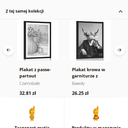
Z tej samej kolekcji
Plakat z passe-
Plakat krowa w
P
partout
garniturze z
p
 w
luksusowe zacisze
cygarem i whisky
k
Czarnobiałe
Bawoły
C
w czerni i bieli
M
32.81 zł
26.25 zł
2
c
k
Transport gratis
Produkty w magazynie