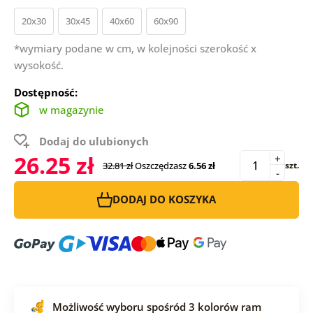
20x30
30x45
40x60
60x90
*wymiary podane w cm, w kolejności szerokość x
wysokość.
Dostępność:
w magazynie
Dodaj do ulubionych
26.25 zł
+
32.81 zł
Oszczędzasz
6.56 zł
szt.
-
DODAJ DO KOSZYKA
Możliwość wyboru spośród 3 kolorów ram