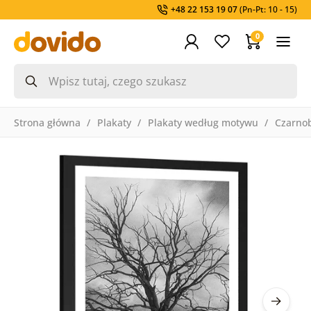
+48 22 153 19 07
(Pn-Pt: 10 - 15)
0
Strona główna
Plakaty
Plakaty według motywu
Czarnob